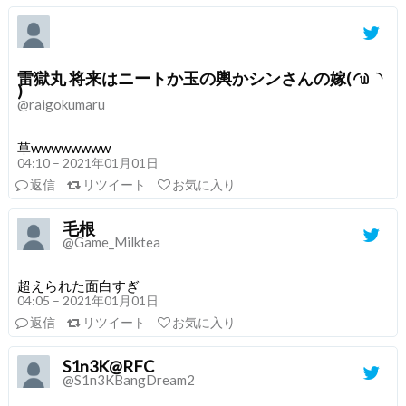
雷獄丸 将来はニートか玉の輿かシンさんの嫁( ◜௰◝
)
@raigokumaru
草wwwwwwww
04:10 – 2021年01月01日
返信
リツイート
お気に入り
毛根
@Game_Milktea
超えられた面白すぎ
04:05 – 2021年01月01日
返信
リツイート
お気に入り
S1n3K@RFC
@S1n3KBangDream2