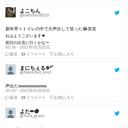
よこちん
@hamster8810
新年早々トイレの中で大声出して笑った😂笑笑
おはようございます☀
初日の出見に行くかな〜
05:36 – 2021年01月01日
返信
リツイート
お気に入り
まにちぇる✲*ﾟ
@Manichel_mnst
声出たwwwwwwwww
05:33 – 2021年01月01日
返信
リツイート
お気に入り
よた✏🍇
@Yota_grass