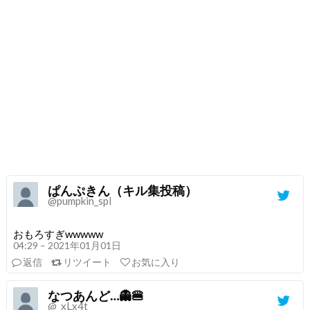
ぱんぷきん（キル集投稿）
@pumpkin_spl
おもろすぎwwwww
04:29 – 2021年01月01日
返信
リツイート
お気に入り
なつあんど…👻🍔
@_xLx4t