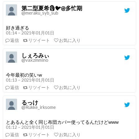
第二型夏希🗿🐦@多忙期
@meraku_syb_sub
好き過ぎる
01:14 – 2021年01月01日
返信
リツイート
お気に入り
しぇろみぃ
@vaxzmmino
今年最初の笑いw
01:13 – 2021年01月01日
返信
リツイート
お気に入り
るっけ
@Rukke_irksome
とあるんと全く同じ布団カバー使ってるんだけどwww
01:12 – 2021年01月01日
返信
リツイート
お気に入り