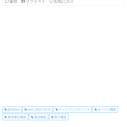
返信
リツイート
お気に入り
@33kitta
date_2021-01-01
ディスプレイデバイス
モバイル機器
携帯通信機器
通信機器
電子機器