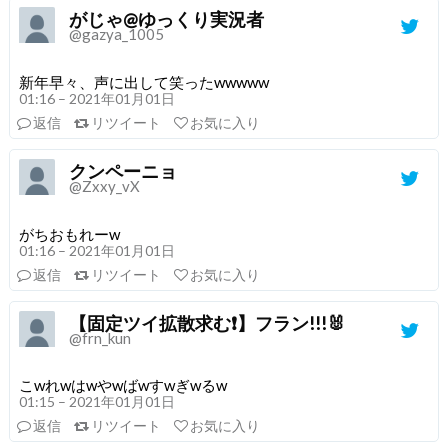
がじゃ@ゆっくり実況者
@gazya_1005
新年早々、声に出して笑ったwwwww
01:16 – 2021年01月01日
返信
リツイート
お気に入り
クンペーニョ
@Zxxy_vX
がちおもれーw
01:16 – 2021年01月01日
返信
リツイート
お気に入り
【固定ツイ拡散求む❗】フラン!!!🐰
@frn_kun
こwれwはwやwばwすwぎwるw
01:15 – 2021年01月01日
返信
リツイート
お気に入り