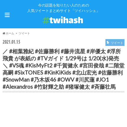
今の話題を知りたい人のための
≡
人気ツイートまとめサイト「ツイハッシュ」
ホーム
ツイート
2021.01.15
ツイート
／ #相葉雅紀 #佐藤勝利 #藤井流星 #岸優太 #浮所
飛貴 が表紙の #TVガイド 1/29号は 1/20(水)発売
＼ #VS魂 #KisMyFt2 #千賀健永 #宮田俊哉 #二階堂
高嗣 #SixTONES #KinKiKids #北山宏光 #佐藤勝利
#SnowMan #乃木坂46 #OWV #川尻蓮 #JO1
#Alexandros #竹財輝之助 #猪塚健太 #斉藤壮馬