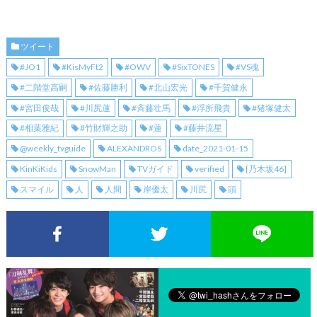
ツイート
#JO1
#KisMyFt2
#OWV
#SixTONES
#VS魂
#二階堂高嗣
#佐藤勝利
#北山宏光
#千賀健永
#宮田俊哉
#川尻蓮
#斉藤壮馬
#浮所飛貴
#猪塚健太
#相葉雅紀
#竹財輝之助
#蓮
#藤井流星
@weekly_tvguide
ALEXANDROS
date_2021-01-15
KinKiKids
SnowMan
TVガイド
verified
[乃木坂46]
スマイル
人
人間
岸優太
川尻
頭
Facebookでシェア
Twitterでシェア