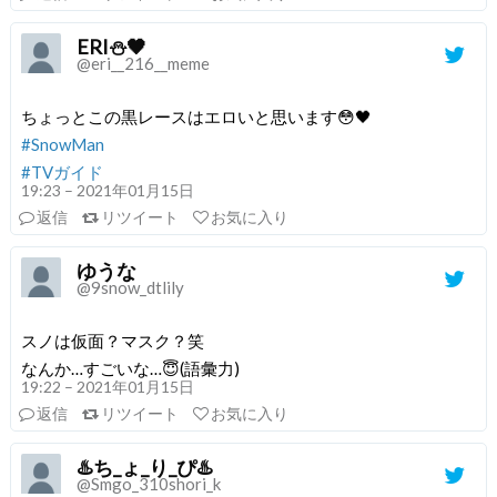
ERI⛄🖤
@eri__216__meme
ちょっとこの黒レースはエロいと思います😳🖤
#SnowMan
#TVガイド
19:23 – 2021年01月15日
返信
リツイート
お気に入り
ゆうな
@9snow_dtlily
スノは仮面？マスク？笑
なんか…すごいな…😇(語彙力)
19:22 – 2021年01月15日
返信
リツイート
お気に入り
♨️ち_ょ_り_ぴ♨️
@Smgo_310shori_k