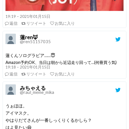
19:19 – 2021年01月15日
返信
リツイート
お気に入り
蓮ren🦊
@ren51157035
蓮くんソログラビア……😇
Amazon予約OK、当日は朝から近辺走り回って…(何冊買う気)
19:18 – 2021年01月15日
返信
リツイート
お気に入り
みちゃえる
@raul_meme_mika
うぉほほ。
アイマスク。
やはりだてさんが一番しっくりくるかしら？
はよ見たい😆