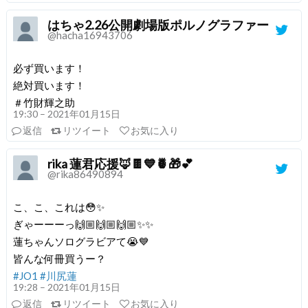
はちゃ2.26公開劇場版ポルノグラファー
@hacha16943706
必ず買います！
絶対買います！
＃竹財輝之助
19:30 – 2021年01月15日
返信
リツイート
お気に入り
rika 蓮君応援🦊🍫💙🍍🎁💕
@rika86490894
こ、こ、これは😳✨
ぎゃーーーっ🙌🏼🙌🏼🙌🏼✨✨
蓮ちゃんソログラビアて😭💙
皆んな何冊買うー？
#JO1
#川尻蓮
19:28 – 2021年01月15日
返信
リツイート
お気に入り