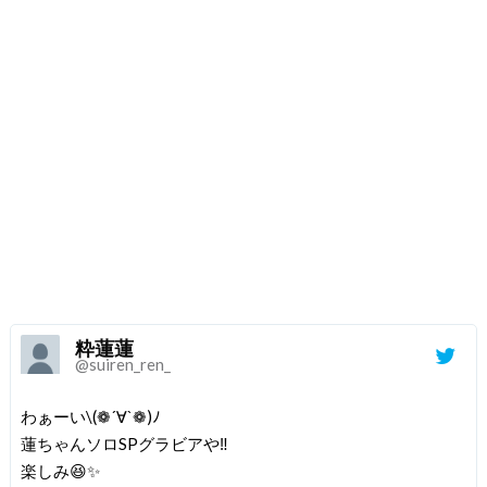
粋蓮蓮
@suiren_ren_
わぁーい\(❁´∀`❁)ﾉ
蓮ちゃんソロSPグラビアや‼️
楽しみ😆✨