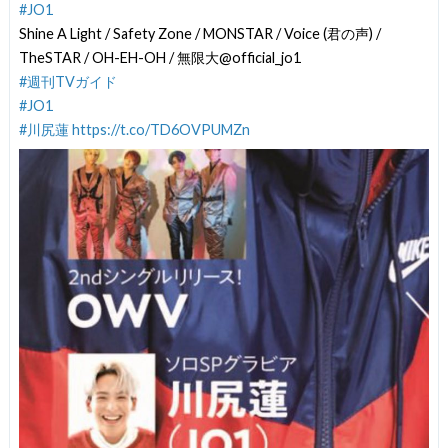
#JO1
Shine A Light / Safety Zone / MONSTAR / Voice (君の声) /
TheSTAR / OH-EH-OH / 無限大@official_jo1
#週刊TVガイド
#JO1
#川尻蓮
https://t.co/TD6OVPUMZn