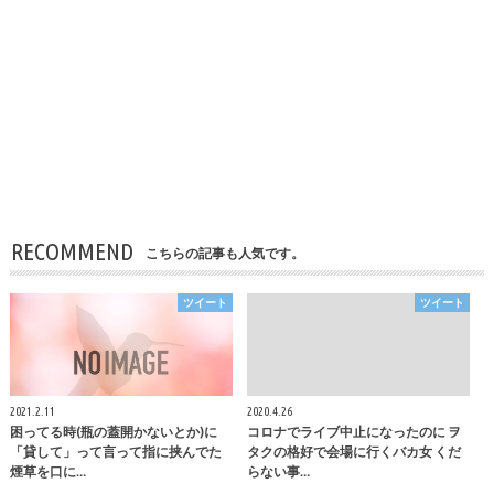
RECOMMEND
こちらの記事も人気です。
ツイート
ツイート
2021.2.11
2020.4.26
困ってる時(瓶の蓋開かないとか)に
コロナでライブ中止になったのに ヲ
「貸して」って言って指に挟んでた
タクの格好で会場に行くバカ女 くだ
煙草を口に…
らない事…