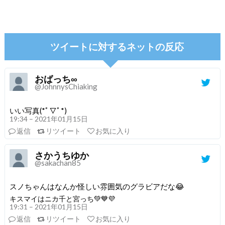
ツイートに対するネットの反応
おばっち∞
@JohnnysChiaking
いい写真(*ﾟ▽ﾟ*)
19:34 – 2021年01月15日
返信
リツイート
お気に入り
さかうちゆか
@sakachan85
スノちゃんはなんか怪しい雰囲気のグラビアだな😂
キスマイはニカ千と宮っち💚💙💜
19:31 – 2021年01月15日
返信
リツイート
お気に入り