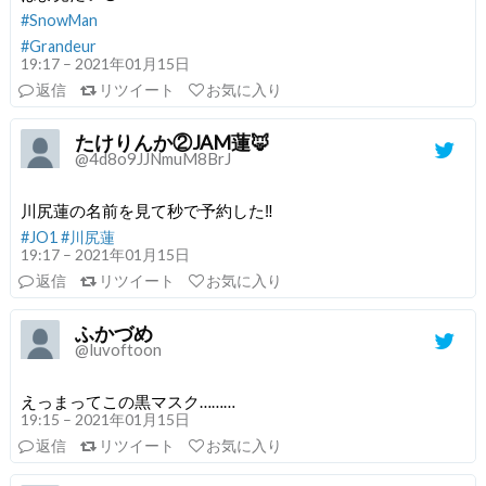
#SnowMan
#Grandeur
19:17 – 2021年01月15日
返信
リツイート
お気に入り
たけりんか②JAM蓮🦊
@4d8o9JJNmuM8BrJ
川尻蓮の名前を見て秒で予約した‼️
#JO1
#川尻蓮
19:17 – 2021年01月15日
返信
リツイート
お気に入り
ふかづめ
@luvoftoon
えっまってこの黒マスク………
19:15 – 2021年01月15日
返信
リツイート
お気に入り