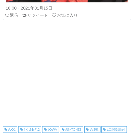
18:00 – 2021年01月15日
返信
リツイート
お気に入り
#JO1
#KisMyFt2
#OWV
#SixTONES
#VS魂
#二階堂高嗣