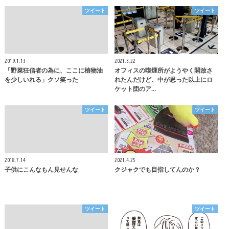
ツイート
ツイート
2019.1.13
2021.3.22
「野菜狂信者の為に、ここに植物油
オフィスの喫煙所がようやく開放さ
を少しいれる」クソ笑った
れたんだけど、中が思った以上にロ
ケット団のア…
ツイート
ツイート
2018.7.14
2021.4.25
子供にこんなもん見せんな
クジャクでも目指してんのか？
ツイート
ツイート