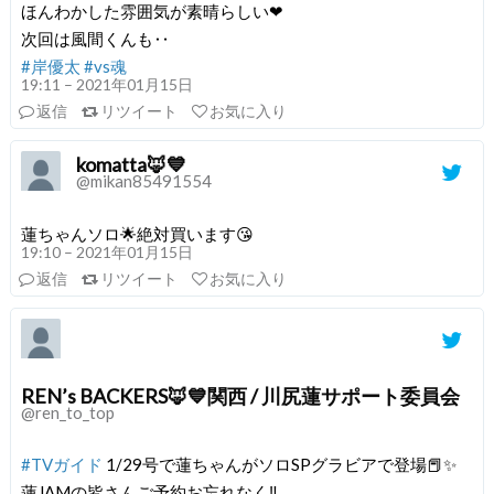
ほんわかした雰囲気が素晴らしい❤︎
次回は風間くんも‥
#岸優太
#vs魂
19:11 – 2021年01月15日
返信
リツイート
お気に入り
komatta🦊💙
@mikan85491554
蓮ちゃんソロ🌟絶対買います😘
19:10 – 2021年01月15日
返信
リツイート
お気に入り
REN’s BACKERS🦊💙関西 / 川尻蓮サポート委員会
@ren_to_top
#TVガイド
1/29号で蓮ちゃんがソロSPグラビアで登場📕✨
蓮JAMの皆さんご予約お忘れなく‼️