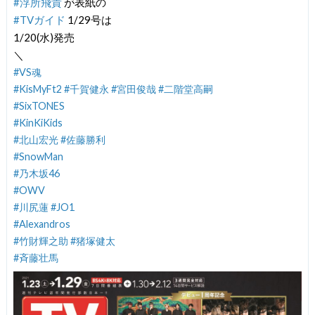
#浮所飛貴
が表紙の
#TVガイド
1/29号は
1/20(水)発売
＼
#VS魂
#KisMyFt2
#千賀健永
#宮田俊哉
#二階堂高嗣
#SixTONES
#KinKiKids
#北山宏光
#佐藤勝利
#SnowMan
#乃木坂46
#OWV
#川尻蓮
#JO1
#Alexandros
#竹財輝之助
#猪塚健太
#斉藤壮馬