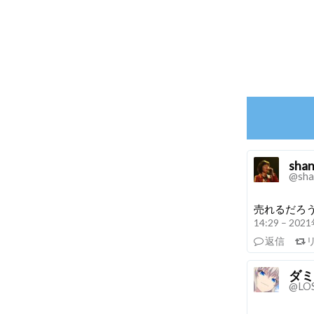
sha
@sha
売れるだろう
14:29 – 20
返信
ダミ
@LO