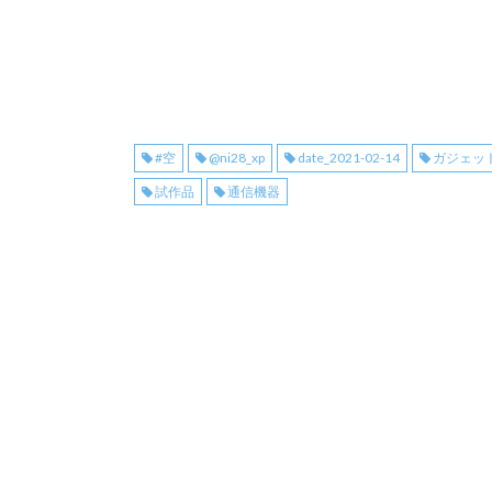
#空
@ni28_xp
date_2021-02-14
ガジェッ
試作品
通信機器