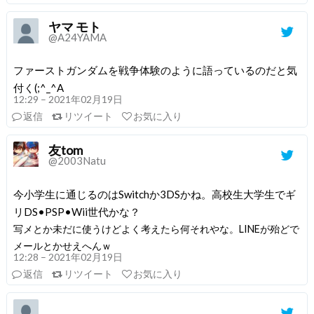
ヤマ モト
@A24YAMA
ファーストガンダムを戦争体験のように語っているのだと気
付く(;^_^A
12:29 – 2021年02月19日
返信
リツイート
お気に入り
友tom
@2003Natu
今小学生に通じるのはSwitchか3DSかね。高校生大学生でギ
リDS•PSP•Wii世代かな？
写メとか未だに使うけどよく考えたら何それやな。LINEが殆どで
メールとかせえへんｗ
12:28 – 2021年02月19日
返信
リツイート
お気に入り