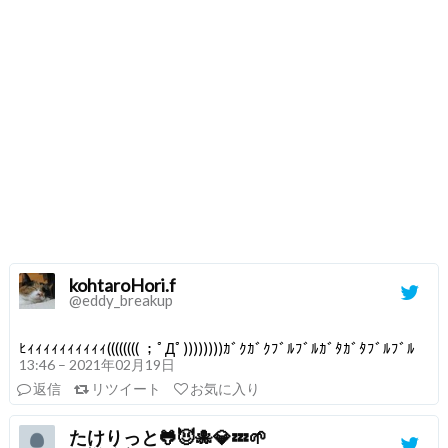
kohtaroHori.f
@eddy_breakup
ﾋｨｨｨｨｨｨｨｨｨｨ(((((((( ；ﾟДﾟ))))))))ｶﾞｸｶﾞｸﾌﾞﾙﾌﾞﾙｶﾞﾀｶﾞﾀﾌﾞﾙﾌﾞﾙ
13:46 – 2021年02月19日
返信
リツイート
お気に入り
たけりっと🐸😈🐙💎💤🌱