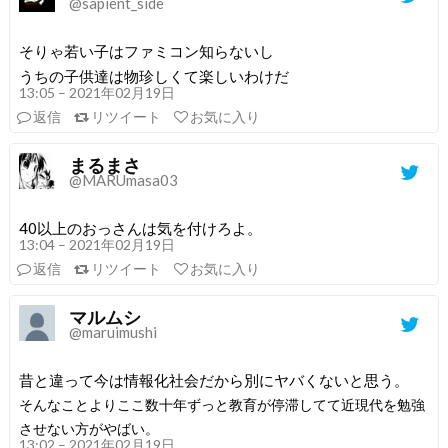
@sapient_side
そりゃ若い子はファミコン知らないし
うちの子供達は物珍しくて楽しいわけだ
13:05 – 2021年02月19日
返信
リツイート
お気に入り
まるまさ
@MARUmasa03
40以上のおっさんは気を付けろよ。
13:04 – 2021年02月19日
返信
リツイート
お気に入り
マルムシ
@maruimushi
昔と違って今は情報化社会だから別にヤバくないと思う。
そんなことよりここ数十年ずっと教育が停滞してて近現代を勉強
させない方がやばい。
13:02 – 2021年02月19日