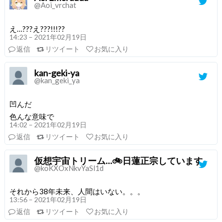
@Aoi_vrchat
え…???え???!!!??
14:23 – 2021年02月19日
返信
リツイート
お気に入り
kan-geki-ya
@kan_geki_ya
凹んだ
色んな意味で
14:02 – 2021年02月19日
返信
リツイート
お気に入り
仮想宇宙トリーム…🚲日蓮正宗しています
@koKXOxNkvYaSl1d
それから38年未来、人間はいない。。。
13:56 – 2021年02月19日
返信
リツイート
お気に入り