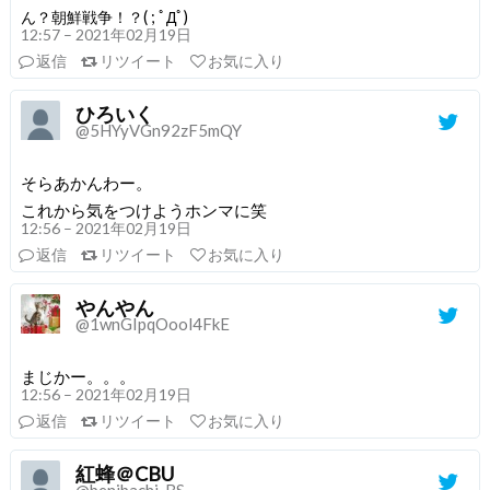
ん？朝鮮戦争！？( ; ﾟДﾟ)
12:57 – 2021年02月19日
返信
リツイート
お気に入り
ひろいく
@5HYyVGn92zF5mQY
そらあかんわー。
これから気をつけようホンマに笑
12:56 – 2021年02月19日
返信
リツイート
お気に入り
やんやん
@1wnGIpqOool4FkE
まじかー。。。
12:56 – 2021年02月19日
返信
リツイート
お気に入り
紅蜂＠CBU
@benibachi_BS