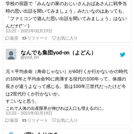
学校の宿題で「みんなの家のおじいさんおばあさんに戦争当
時の思い出話を聞いてみましょう」みたいなのはあっても、
「ファミコンで遊んだ思い出話を聞いてみましょう」はない
んだナ(*´ｰ`)
13:25 – 2021年02月19日
返信
リツイート
お気に入り
なんでも集団yod-on（よどん）
@yod_on
元々平均余命（寿命じゃない）が60行くか行かないかの時代
の100年と平均余命90に肉薄する現代の100年って、体感の
長さが違うよなって感じる。昔は100年三世代だったけど今
は2世代行くか行かないか。
すごいなと思う。
これで人体の出産限界が伸びれば人口も増えるのに。
13:22 – 2021年02月19日
返信
リツイート
お気に入り