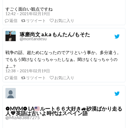
すごく面白い観点ですね
12:42 – 2021年02月19日
返信
リツイート
お気に入り
琢磨尚文 a.k.a もんたん/もそた
@montandesu
戦争の話、超ためになったのでアリという事か。多分違う。
でももう聞けなくなっちゃったしなぁ。聞けなくなっちゃうの
よ…？
12:38 – 2021年02月19日
返信
リツイート
お気に入り
❁M∀M❁ LA
ルート６６大好き
🚙
砂漠ばかり走る
人
💙
英語は古いよ時代はスペイン語
@MizA83887275