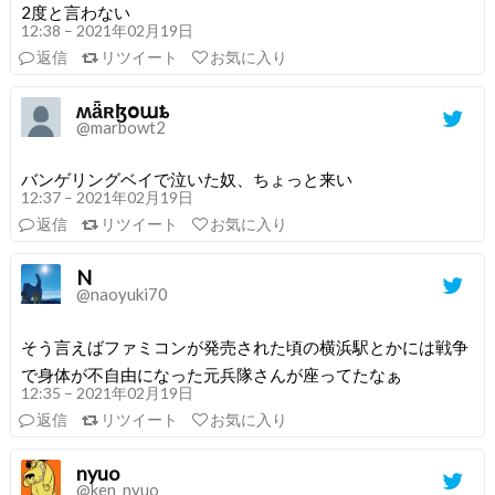
2度と言わない
12:38 – 2021年02月19日
返信
リツイート
お気に入り
ʍǟʀɮօաȶ
@marbowt2
バンゲリングベイで泣いた奴、ちょっと来い
12:37 – 2021年02月19日
返信
リツイート
お気に入り
N
@naoyuki70
そう言えばファミコンが発売された頃の横浜駅とかには戦争
で身体が不自由になった元兵隊さんが座ってたなぁ
12:35 – 2021年02月19日
返信
リツイート
お気に入り
nyuo
@ken_nyuo