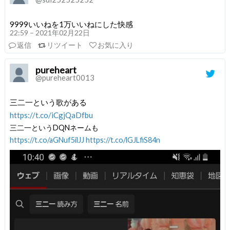
9999いいねを1万いいねにした快感
22:59 – 2021年02月22日
返信
リツイート
お気に入り
pureheart
@pureheart0013
三二一という歌がある
https://t.co/iCgjQaDfbu
三二一というDQNネームも
https://t.co/aGNuf5ilJJ
https://t.co/lGJLfiS84n