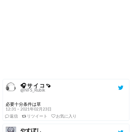
🎧 サ イ コ 🍠
@NFS_Rubik
必要十分条件は草
12:31 – 2021年02月23日
返信
リツイート
お気に入り
やすぼし