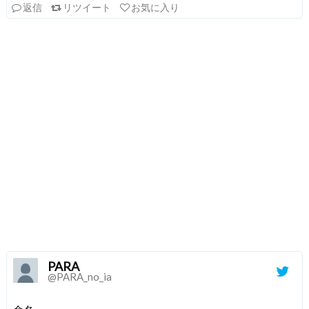
返信
リツイート
お気に入り
PARA
@PARA_no_ia