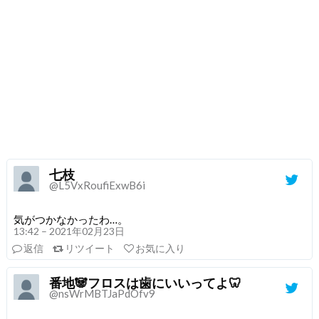
七枝
@L5VxRoufiExwB6i
気がつかなかったわ…。
13:42 – 2021年02月23日
返信
リツイート
お気に入り
番地🐼フロスは歯にいいってよ🦷
@nsWrMBTJaPdOfv9