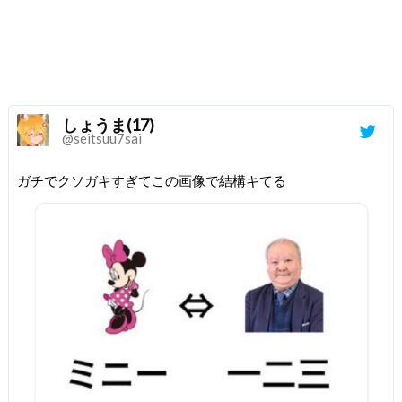
しょうま(17)
@seitsuu7sai
ガチでクソガキすぎてこの画像で結構キてる