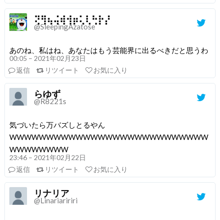
⢝⢻⢦⢬⢾⢺⡶⢅⢇⢓⡗⡜
@SleepingAzatose
あのね、私はね、あなたはもう芸能界に出るべきだと思うわ
00:05 – 2021年02月23日
返信
リツイート
お気に入り
らゆず
@R8221s
気づいたら万バズしとるやん
WWWWWWWWWWWWWWWWWWWWWWWWWWW
WWWWWWWW
23:46 – 2021年02月22日
返信
リツイート
お気に入り
リナリア
@Linariaririri