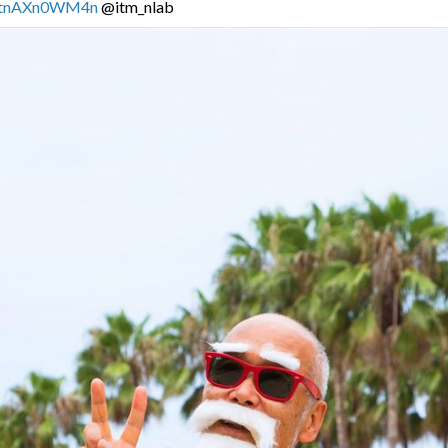
co/tnAXn0WM4n
@itm_nlab