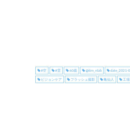
#空
#雲
60歳
@itm_nlab
date_2021-
ビジョンケア
フラッシュ撮影
亀仙人
工場