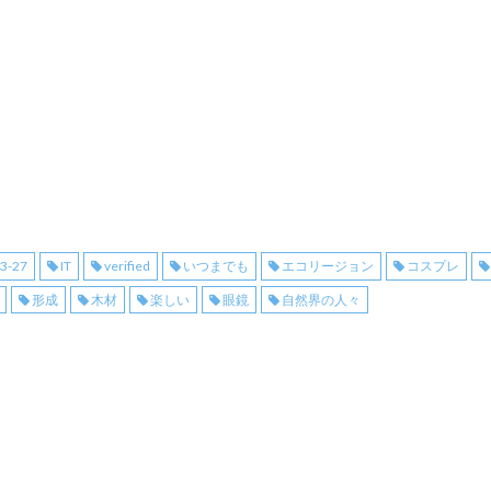
03-27
IT
verified
いつまでも
エコリージョン
コスプレ
形成
木材
楽しい
眼鏡
自然界の人々