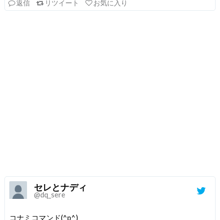
返信
リツイート
お気に入り
セレとナディ
@dq_sere
コナミコマンド(^p^)