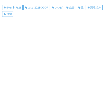
@juminJ628
date_2021-05-07
レシピ
成分
皿
調理済み
食物