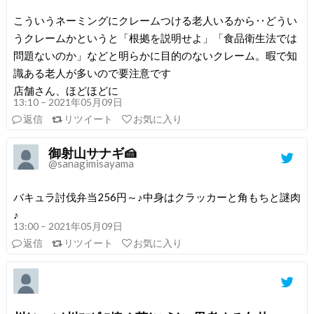
こういうネーミングにクレームつける老人いるから‥どうい
うクレームかというと「根拠を説明せよ」「食品衛生法では
問題ないのか」などと明らかに目的のないクレーム。暇で知
識ある老人が多いので要注意です
店舗さん、ほどほどに
13:10 – 2021年05月09日
返信
リツイート
お気に入り
御射山サナギ🍰
@sanagimisayama
バキュラ討伐弁当256円～♪中身はクラッカーと角もちと謎肉
♪
13:00 – 2021年05月09日
返信
リツイート
お気に入り