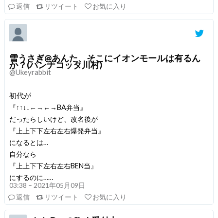
返信
リツイート
お気に入り
雪うさぎ@あんた、そこにイオンモールは有るん
か？(パンナコッタ川村)
@Ukeyrabbit
初代が
『↑↑↓↓←→←→BA弁当』
だったらしいけど、改名後が
『上上下下左右左右爆発弁当』
になるとは…
自分なら
『上上下下左右左右BEN当』
にするのに……
03:38 – 2021年05月09日
返信
リツイート
お気に入り