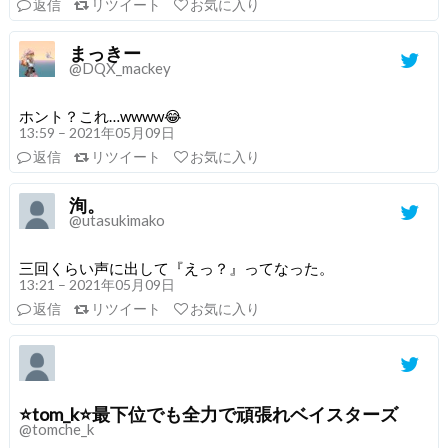
返信
リツイート
お気に入り
まっきー
@DQX_mackey
ホント？これ…wwww😂
13:59 – 2021年05月09日
返信
リツイート
お気に入り
洵。
@utasukimako
三回くらい声に出して『えっ？』ってなった。
13:21 – 2021年05月09日
返信
リツイート
お気に入り
⭐tom_k⭐最下位でも全力で頑張れベイスターズ
@tomche_k