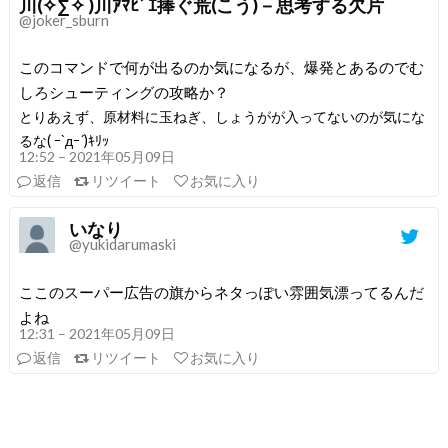
川(✧∑✧ )川ｱﾏﾋﾞｴ捧ぐ荒(こう)－思考する欠片
@joker_sburn
このコマンドで何が出るのか気になるが、爆発とあるのでむ
しろシューティングの攻略か？
とりあえず、原材料に玉ねぎ、しょうがが入ってないのが気にな
るな( ｰ`дｰ´)ｷﾘｯ
12:52 – 2021年05月09日
返信
リツイート
お気に入り
いなり
@yukidarumaski
ここのスーパー広告の旗からネタっぽい雰囲気漂ってるんだ
よね
12:31 – 2021年05月09日
返信
リツイート
お気に入り