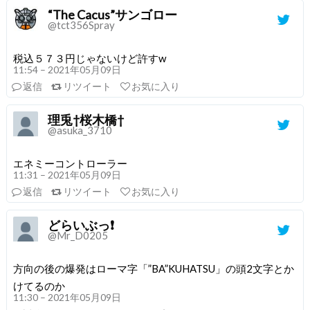
“The Cacus”サンゴロー
@tct356Spray
税込５７３円じゃないけど許すw
11:54 – 2021年05月09日
返信
リツイート
お気に入り
理兎†桜木橋†
@asuka_3710
エネミーコントローラー
11:31 – 2021年05月09日
返信
リツイート
お気に入り
どらいぶっ❗️
@Mr_D0205
方向の後の爆発はローマ字「”BA”KUHATSU」の頭2文字とか
けてるのか
11:30 – 2021年05月09日