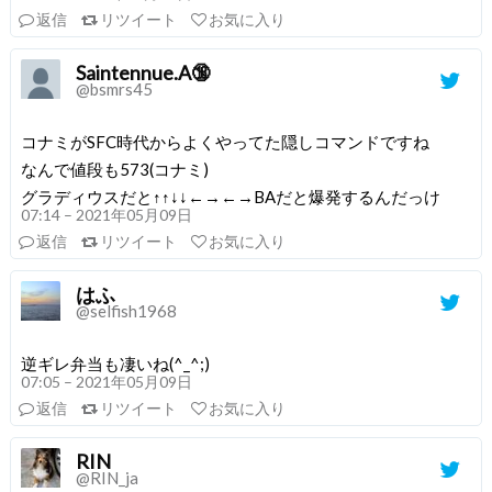
返信
リツイート
お気に入り
Saintennue.A🔞
@bsmrs45
コナミがSFC時代からよくやってた隠しコマンドですね
なんで値段も573(コナミ)
グラディウスだと↑↑↓↓←→←→BAだと爆発するんだっけ
07:14 – 2021年05月09日
返信
リツイート
お気に入り
はふ
@selfish1968
逆ギレ弁当も凄いね(^_^;)
07:05 – 2021年05月09日
返信
リツイート
お気に入り
RIN
@RIN_ja