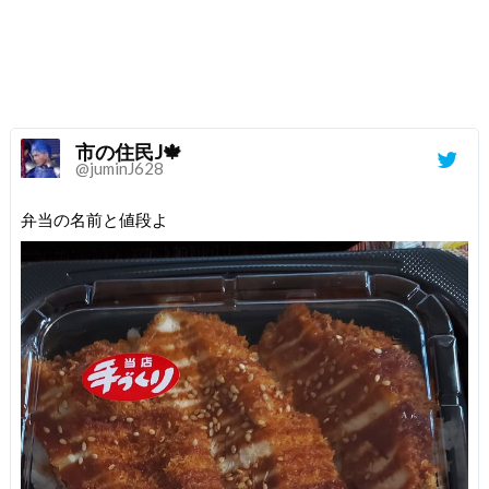
市の住民J🍁
@juminJ628
弁当の名前と値段よ