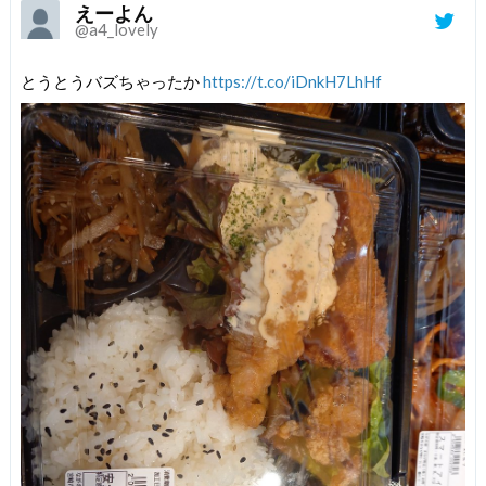
えーよん
@a4_lovely
とうとうバズちゃったか
https://t.co/iDnkH7LhHf