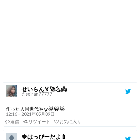
せいらん🏅🚀🌜👼
@seiran77777
作った人同世代やな😹😹😹
12:16 – 2021年05月09日
返信
リツイート
お気に入り
🍓はっぴーだよ🍼