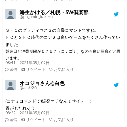
海生かける／札幌・SW倶楽部
@pn_umio_kakeru
ＳＦＣのグラディウス３の自爆コマンドですね。
ＦＣとＳＦＣ時代のコナミは良いゲームをたくさん作ってい
ました。
製造日と消費期限が５７５７（コナゴナ）なのも良い写真だと思
います。
08:41 – 2021年05月09日
返信
リツイート
お気に入り
オコジョさん@白色
@ast026
(コナミコマンドで)爆発オチなんてサイテー！
胃がもたれそう
08:22 – 2021年05月09日
返信
リツイート
お気に入り