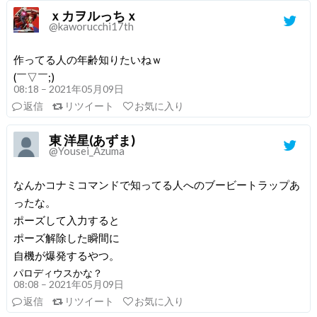
ｘカヲルっちｘ
@kaworucchi17th
作ってる人の年齢知りたいねｗ
(￣▽￣;)
08:18 – 2021年05月09日
返信
リツイート
お気に入り
東 洋星(あずま)
@Yousei_Azuma
なんかコナミコマンドで知ってる人へのブービートラップあ
ったな。
ポーズして入力すると
ポーズ解除した瞬間に
自機が爆発するやつ。
パロディウスかな？
08:08 – 2021年05月09日
返信
リツイート
お気に入り