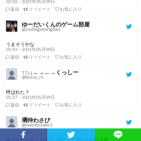
02:03 – 2021年05月09日
返信
リツイート
お気に入り
ゆーだいくんのゲーム部屋
@yudaigamingdao
うまそうやな
01:43 – 2021年05月09日
返信
リツイート
お気に入り
↑↑↓↓←→←→くっしー
@kussy_rs
呼ばれた？
01:37 – 2021年05月09日
返信
リツイート
お気に入り
墹仲わさび
@wasabizake1
Facebookでシェア
Twitterでシェア
格ゲーのコマンドかよ（笑）…こういうの好き💖