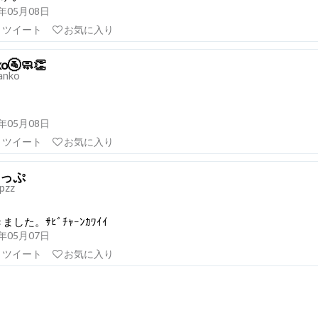
21年05月08日
リツイート
お気に入り
ko🚰🧼👏
anko
21年05月08日
リツイート
お気に入り
っぷ
pzz
した。ｻﾋﾞﾁｬｰﾝｶﾜｲｲ
21年05月07日
リツイート
お気に入り