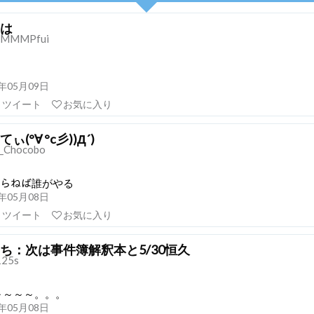
は
hMMMPfui
21年05月09日
リツイート
お気に入り
ぃ(°∀ °c彡))Д´)
_Chocobo
がやらねば誰がやる
21年05月08日
リツイート
お気に入り
ち：次は事件簿解釈本と5/30恒久
25s
～～～～。。。
21年05月08日