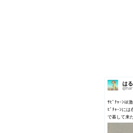
はる
@har
ｻﾋﾞﾁｬｰ
ﾋﾞﾁｬｰﾝ
で暮して来