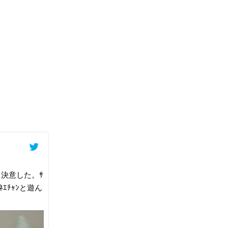
と決意した。ｻ
ｴﾁｬﾝと遊ん
。