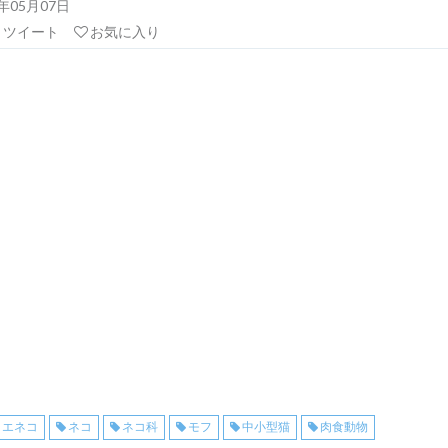
21年05月07日
リツイート
お気に入り
イエネコ
ネコ
ネコ科
モフ
中小型猫
肉食動物