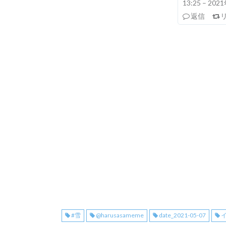
13:25 – 20
返信
#雪
@harusasameme
date_2021-05-07