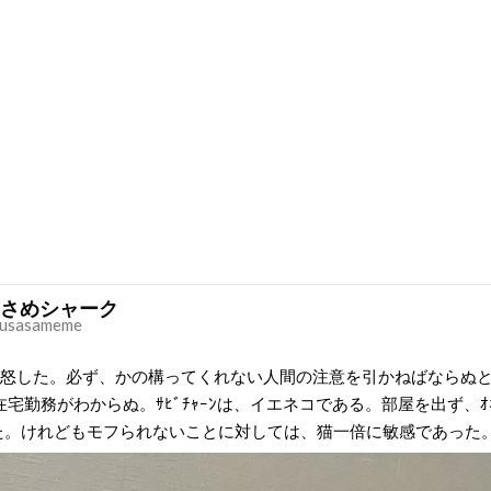
さめシャーク
usasameme
ﾝは激怒した。必ず、かの構ってくれない人間の注意を引かねばならぬ
には在宅勤務がわからぬ。ｻﾋﾞﾁｬｰﾝは、イエネコである。部屋を出ず、ｵﾈ
た。けれどもモフられないことに対しては、猫一倍に敏感であった