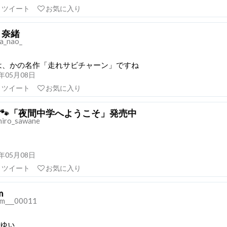
リツイート
お気に入り
 奈緒
a_nao_
は、かの名作「走れサビチャーン」ですね
21年05月08日
リツイート
お気に入り
🐾「夜間中学へようこそ」発売中
hiro_sawane
21年05月08日
リツイート
お気に入り
m
m___00011
わゆい