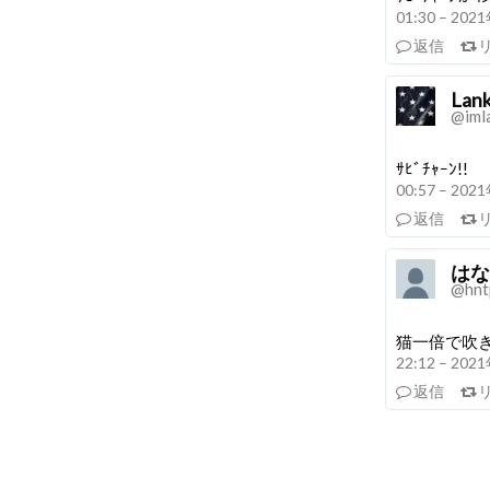
01:30 – 20
返信
Lan
@iml
ｻﾋﾞﾁｬｰﾝ!!
00:57 – 20
返信
はな
@hnt
猫一倍で吹きま
22:12 – 20
返信