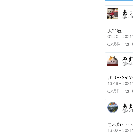
あっ
@ac
太宰治。
01:20 – 20
返信
みすて
@Est
ｻﾋﾞﾁｬｰﾝ
13:48 – 20
返信
あま
@xv1
ご不満～～
13:02 – 20