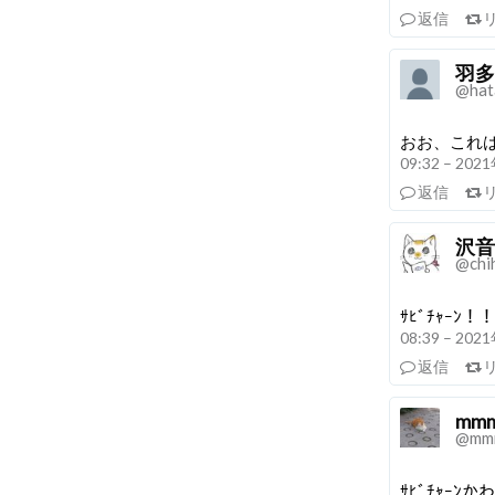
返信
羽多
@hat
おお、これ
09:32 – 20
返信
沢音
@chi
ｻﾋﾞﾁｬｰﾝ！！
08:39 – 20
返信
mm
@mm
ｻﾋﾞﾁｬｰﾝか