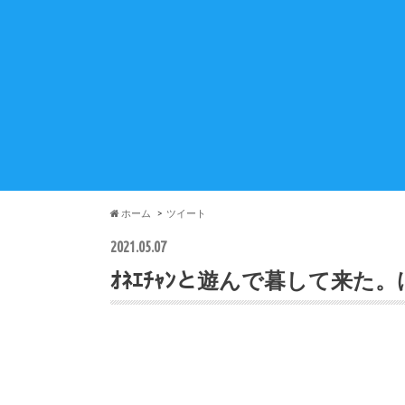
ホーム
ツイート
2021.05.07
ｵﾈｴﾁｬﾝと遊んで暮して来