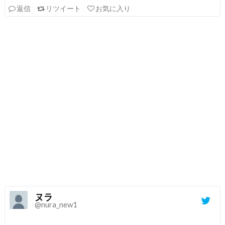
返信
リツイート
お気に入り
ヌラ
@nura_new1