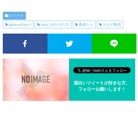
ツイート
@wkmk06yr1
date_2021-07-23
勇者たち
大人の事情
Facebookでシェア
Twitterでシェア
面白いツイートが好きな方、
フォローお願いします！