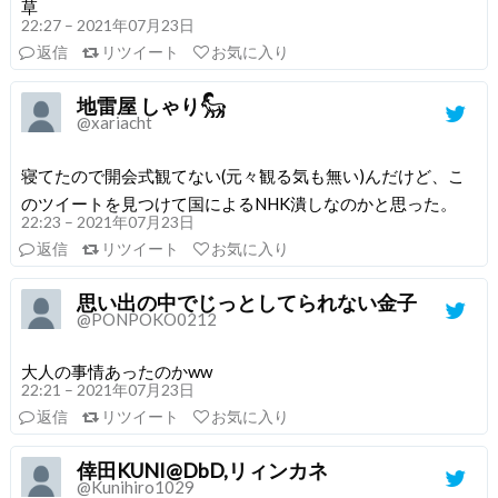
草
22:27 – 2021年07月23日
返信
リツイート
お気に入り
地雷屋 しゃり𓃵
@xariacht
寝てたので開会式観てない(元々観る気も無い)んだけど、こ
のツイートを見つけて国によるNHK潰しなのかと思った。
22:23 – 2021年07月23日
返信
リツイート
お気に入り
思い出の中でじっとしてられない金子
@PONPOKO0212
大人の事情あったのかww
22:21 – 2021年07月23日
返信
リツイート
お気に入り
倖田KUNI@DbD,リィンカネ
@Kunihiro1029