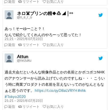
返信
リツイート
お気に入り
ネロ☠️プリンの精🍀🍮 ◢ ￨⁴⁶
@n_e_r_o
あっ！そーゆーこと？！
なんで紹介してくれんのやろーって思ってた！
21:21 – 2021年07月23日
返信
リツイート
お気に入り
Attun
@nezuku
過去大会だといろんな映像作品とかの名前とかポコポコNHK
のアナウンサーから読み上げていたのですしね・・・ こうい
う時に商業プロダクトの名前を言えないってのがなんともな
ぁと思うのです。
https://t.co/qyD8aLVRYH
#nhk
#Tokyo2020
21:21 – 2021年07月23日
返信
リツイート
お気に入り