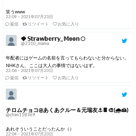
笑うwww
22:09 – 2021年07月23日
返信
リツイート
お気に入り
🍓 𝕊𝕥𝕣𝕒𝕨𝕓𝕖𝕣𝕣𝕪_ 𝕄𝕠𝕠𝕟 🌕
@2310_mama
年配者にはゲームの名前を言ってもらわないと分からない。
NHKさん、ここは大人の事情ではないはず。
22:06 – 2021年07月23日
返信
リツイート
お気に入り
チロムチョコ@あくあクルー＆元瑞友⚓🍫🎨(🌧🍰)
@chim118369
あれそういうことだったんか（）
22:04 – 2021年07月23日