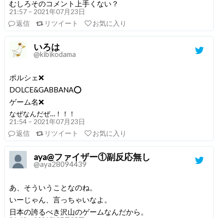
むしろそのコメント上手くない？
21:57 – 2021年07月23日
返信
リツイート
お気に入り
いろは
@kibikodama
ポルシェ❌
DOLCE&GABBANA⭕
ゲーム名❌
なぜなんだぜ…！！！
21:54 – 2021年07月23日
返信
リツイート
お気に入り
aya@ファイザー①副反応無し
@aya28094439
あ、そういうことなのね。
いーじゃん、言っちゃいなよ。
日本の誇るべき沢山のゲームなんだから。