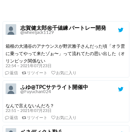
志賀健太郎㊗️千値練 バートレー開発
@wheeljack1129
箱根の大涌谷のアナウンスが野沢雅子さんだった頃「オラ雲
に乗ってやって来たゾぉ〜」って流れてたの思い出した（オ
リンピック関係ない
22:54 – 2021年07月23日
返信
リツイート
お気に入り
ふゆ@TPCサテライト開催中
@Fuyuchan024
なんで言えないんだろ？
22:51 – 2021年07月23日
返信
リツイート
お気に入り
ベネディクト勘八