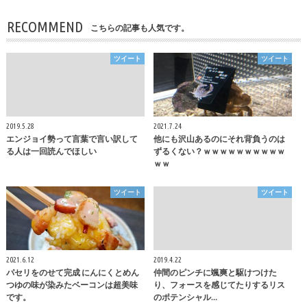
RECOMMEND
こちらの記事も人気です。
ツイート
ツイート
2019.5.28
2021.7.24
エンジョイ勢って言葉で言い訳して
他にも沢山あるのにそれ背負うのは
る人は一回読んでほしい
ずるくない？ｗｗｗｗｗｗｗｗｗｗ
ｗｗ
ツイート
ツイート
2021.6.12
2019.4.22
パセリをのせて完成 にんにくとめん
仲間のピンチに颯爽と駆けつけた
つゆの味が染みたベーコンは超美味
り、フォースを感じてたりするリス
です。
のポテンシャル…