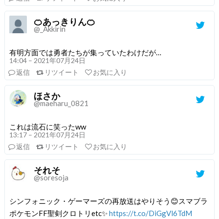
🍊あっきりん🍊
@_Akkirin
有明方面では勇者たちが集っていたわけだが…
14:04 – 2021年07月24日
返信
リツイート
お気に入り
ほさか
@maeharu_0821
これは流石に笑ったww
13:17 – 2021年07月24日
返信
リツイート
お気に入り
それそ
@soresoja
シンフォニック・ゲーマーズの再放送はやりそう😊スマブラ
ポケモンFF聖剣クロトリetc✨
https://t.co/DiGgVl6TdM