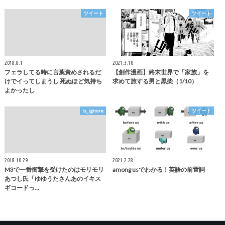
ツイート
ツイート
2018.8.1
2021.3.10
フェラしてる時に言葉責めされるだ
【創作漫画】終末世界で「家族」を
けでイってしまうし 死ぬほど気持ち
求めて旅する男と黒柴（1/10）
よかったし
is_ignore
ツイート
2018.10.29
2021.2.28
M3で一番衝撃を受けたのはモリモリ
among usでわかる！英語の前置詞
あつし氏「ゆゆうたさんあのイキス
ギコードっ…