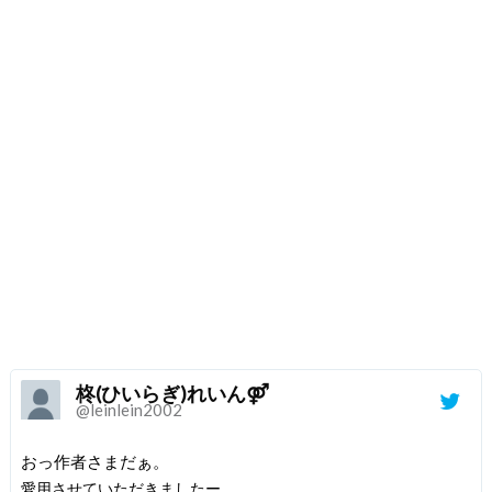
柊(ひいらぎ)れいん⚤
@leinlein2002
おっ作者さまだぁ。
愛用させていただきましたー。