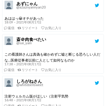
あずにゃん
@azaznyannyan20
あははっ😀オチがあった
18:09 – 2021年08月17日
返信
リツイート
お気に入り
斎＠肉食べたい
@sai_yam
この看護師さんは真偽も確かめずに嘘と断じる恐ろしい人だ
な…医療従事者以前に人として如何なものか
17:38 – 2021年08月17日
返信
リツイート
お気に入り
しろがねさん
@whitebellsweet
注射ウェルカム版がほしい（注射平気勢
16:48 – 2021年08月17日
返信
リツイート
お気に入り