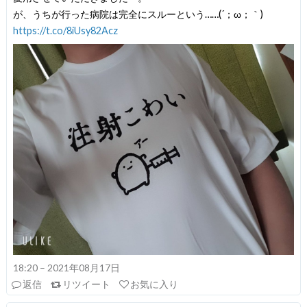
が、うちが行った病院は完全にスルーという……(´；ω；｀)
https://t.co/8iUsy82Acz
18:20 – 2021年08月17日
返信
リツイート
お気に入り