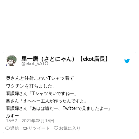
里一磨（さとにゃん）【ekot店長】
@ekot_SATO
奥さんと注射こわいTシャツ着て
ワクチンを打ちました。
看護婦さん「Tシャツ良いですねー」
奥さん「えへへー主人が作ったんですよ」
看護婦さん「あはは嘘だー、Twitterで見ましたよー」
ぷすー
16:57 – 2021年08月16日
返信
リツイート
お気に入り