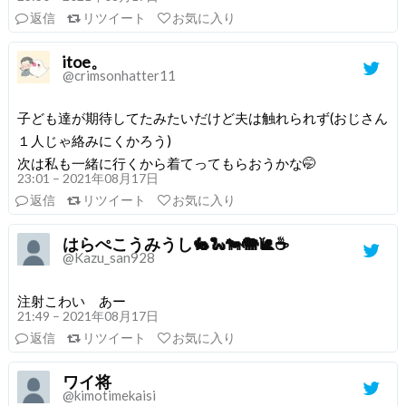
返信
リツイート
お気に入り
itoe。
@crimsonhatter11
子ども達が期待してたみたいだけど夫は触れられず(おじさん
１人じゃ絡みにくかろう)
次は私も一緒に行くから着てってもらおうかな🤭
23:01 – 2021年08月17日
返信
リツイート
お気に入り
はらぺこうみうし🐇🐍🐄🐘🐌☕️
@Kazu_san928
注射こわい あー
21:49 – 2021年08月17日
返信
リツイート
お気に入り
ワイ将
@kimotimekaisi