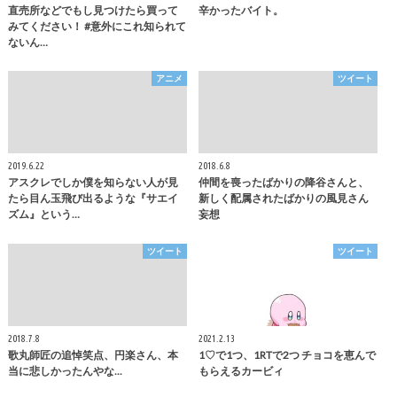
直売所などでもし見つけたら買って
辛かったバイト。
みてください！ #意外にこれ知られて
ないん…
アニメ
ツイート
2019.6.22
2018.6.8
アスクレでしか僕を知らない人が見
仲間を喪ったばかりの降谷さんと、
たら目ん玉飛び出るような『サエイ
新しく配属されたばかりの風見さん
ズム』という…
妄想
ツイート
ツイート
2018.7.8
2021.2.13
歌丸師匠の追悼笑点、円楽さん、本
1♡で1つ、1RTで2つ チョコを恵んで
当に悲しかったんやな...
もらえるカービィ