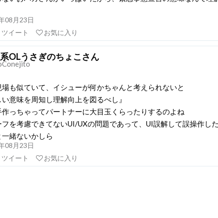
21年08月23日
リツイート
お気に入り
系OLうさぎのちょこさん
Conejito
現場も似ていて、イシューが何かちゃんと考えられないと
しい意味を周知し理解向上を図るべし』
手作っちゃってパートナーに大目玉くらったりするのよね
フを考慮できてないUI/UXの問題であって、UI誤解して誤操作し
と一緒ないかしら
21年08月23日
リツイート
お気に入り