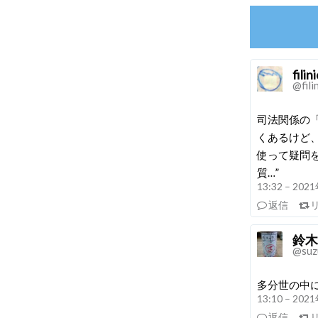
filin
@fili
司法関係の
くあるけど
使って疑問を抱
質…”
13:32 – 20
返信
鈴木 
@suz
多分世の中
13:10 – 20
返信