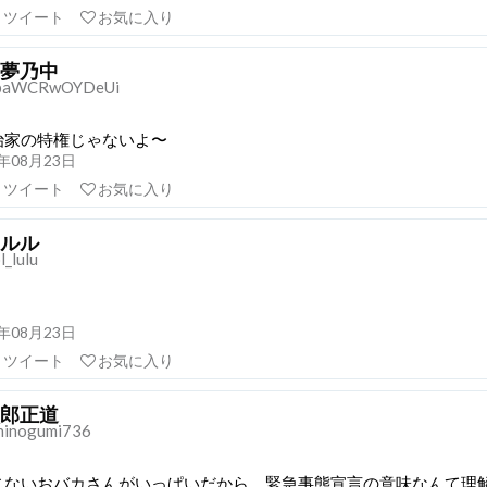
リツイート
お気に入り
夢乃中
jbaWCRwOYDeUi
治家の特権じゃないよ〜
21年08月23日
リツイート
お気に入り
ルル
_lulu
21年08月23日
リツイート
お気に入り
郎正道
hinogumi736
じないおバカさんがいっぱいだから、緊急事態宣言の意味なんて理