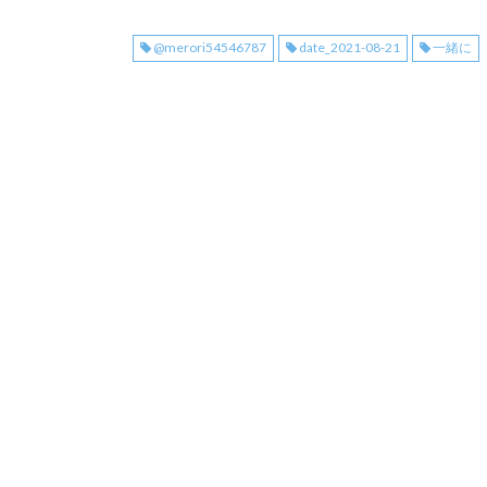
@merori54546787
date_2021-08-21
一緒に