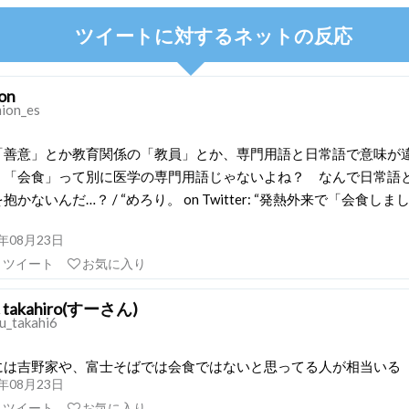
ツイートに対するネットの反応
ion
nion_es
「善意」とか教育関係の「教員」とか、専門用語と日常語で意味が
、「会食」って別に医学の専門用語じゃないよね？ なんで日常語
かないんだ…？ / “めろり。 on Twitter: “発熱外来で「会食し
21年08月23日
リツイート
お気に入り
takahiro(すーさん)
u_takahi6
には吉野家や、富士そばでは会食ではないと思ってる人が相当いる
21年08月23日
リツイート
お気に入り