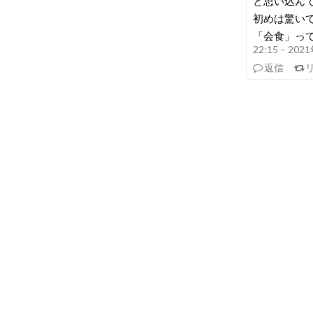
と思い込ん
初めは驚い
「会食」っ
22:15 – 20
返信