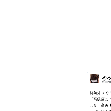
めろ
@mer
発熱外来で
「高級店に
会食＝高級