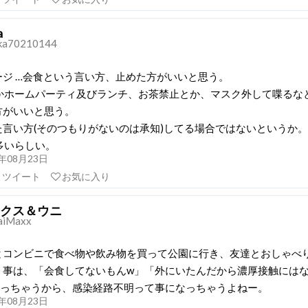
a
ka70210144
ージ …会食という言い方、止めた方がいいと思う。
とかホームパーティ及びランチ、お茶禁止とか、マスク外して喋るな
方がいいと思う。
た言い方(そのつもりがないのは承知)してる場合ではないというか。
多いらしい。
21年08月23日
リツイート
お気に入り
クス＆ウニ
aiMaxx
とコンビニで食べ物や飲み物を買って公園に行き、友達とおしゃべ
う事は、「会食してないもんw」「外にいたんだから濃厚接触には
なっちゃうから、感染経路不明って事になっちゃうよねー。
21年08月23日