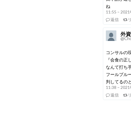
ね
11:55 – 20
返信
外資
@Cho
コンサルの
『会食の正
なんて打ち
フールプルー
判してるの
11:38 – 20
返信