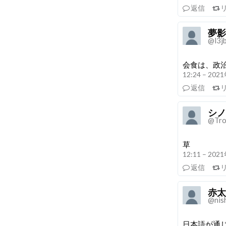
返信
夢影
@l3
会食は、政
12:24 – 20
返信
シノ
@Trol
草
12:11 – 20
返信
赤太
@nis
日本語が通