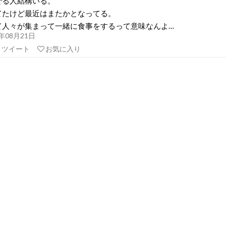
でる人結構いる。
てたけど最近はまたかとなってる。
て人々が集まって一緒に食事をするって意味なんよ…
21年08月21日
リツイート
お気に入り