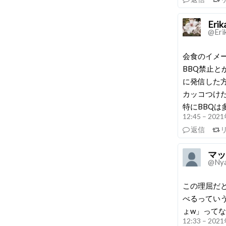
Erik
@Eri
会食のイメ
BBQ禁止
に発信した
カッコつけ
特にBBQは
12:45 – 20
返信
マッ
@Ny
この理屈だ
べるってい
ょw」って
12:33 – 20