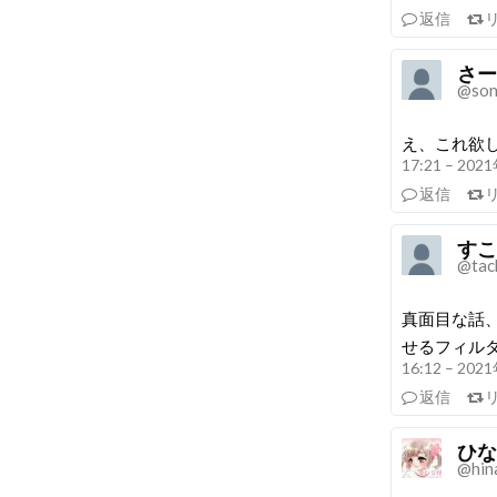
返信
さー
@son
え、これ欲
17:21 – 20
返信
すこ
@tac
真面目な話
せるフィル
16:12 – 20
返信
ひな
@hin