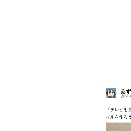
ゐず
@Mon
「テレビを
イルを作ろ