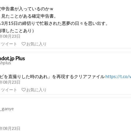
定申告書が入っているのかｗ
く見たことがある確定申告書。
ら3月15日の締切りで忙殺された悪夢の日々を思い出す。
崩壊したことあり）
21年08月23日
リツイート
お気に入り
hdot.jp Plus
shplus
テレビを直撮りした時のあれ」を再現するクリアファイル
https://t.c
21年08月23日
リツイート
お気に入り
_ganye
21年08月23日