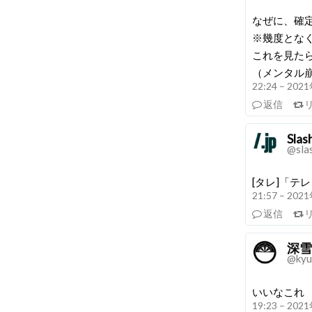
なぜに、確
※幾度とな
これを見た
（メンタル
22:24 – 20
返信
Slas
@sla
[タレ]「
21:57 – 20
返信
深雪
@kyu
いいなこれ
19:23 – 20