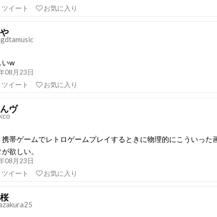
リツイート
お気に入り
や
gdtamusic
しいw
21年08月23日
リツイート
お気に入り
んヴ
kco
、携帯ゲームでレトロゲームプレイするときに物理的にこういった
タが欲しい。
21年08月23日
リツイート
お気に入り
桜
azakura25