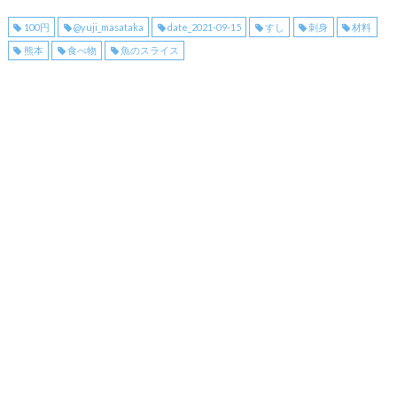
100円
@yuji_masataka
date_2021-09-15
すし
刺身
材料
熊本
食べ物
魚のスライス