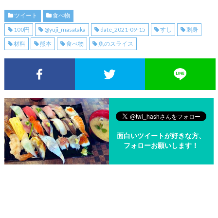
ツイート
食べ物
100円
@yuji_masataka
date_2021-09-15
すし
刺身
材料
熊本
食べ物
魚のスライス
Facebookでシェア
Twitterでシェア
面白いツイートが好きな方、
フォローお願いします！