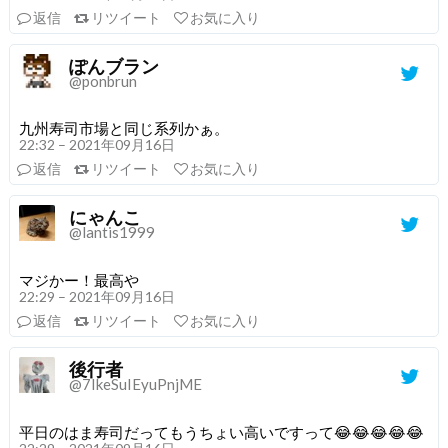
返信
リツイート
お気に入り
ぽんブラン
@ponbrun
九州寿司市場と同じ系列かぁ。
22:32 – 2021年09月16日
返信
リツイート
お気に入り
にゃんこ
@lantis1999
マジかー！最高や
22:29 – 2021年09月16日
返信
リツイート
お気に入り
後行者
@7IkeSuIEyuPnjME
平日のはま寿司だってもうちょい高いですって😂😂😂😂😂