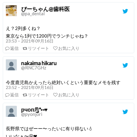
ぴーちゃん@歯科医
@pa_dental
え？2列多くね？
東京なら1列で1200円でランチじゃね？
23:53 – 2021年09月16日
返信
リツイート
お気に入り
nakaima hikaru
@RNC7GHz
今度鹿児島かえったら絶対いくという重要なメモを残す
23:52 – 2021年09月16日
返信
リツイート
お気に入り
рчопᙏ̤̫͚*⑅♥︎
@pyonjori
長野県ではぜーー〜ったいに有り得ない💧
いいなぁ〜🤤❤