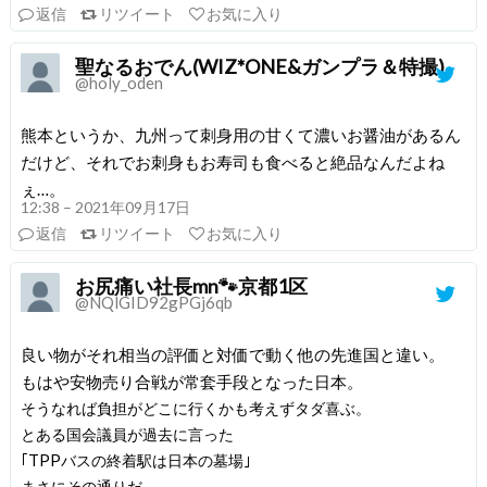
返信
リツイート
お気に入り
聖なるおでん(WIZ*ONE&ガンプラ＆特撮)
@holy_oden
熊本というか、九州って刺身用の甘くて濃いお醤油があるん
だけど、それでお刺身もお寿司も食べると絶品なんだよね
ぇ…。
12:38 – 2021年09月17日
返信
リツイート
お気に入り
お尻痛い社長mn🐾京都1区
@NQlGID92gPGj6qb
良い物がそれ相当の評価と対価で動く他の先進国と違い。
もはや安物売り合戦が常套手段となった日本。
そうなれば負担がどこに行くかも考えずタダ喜ぶ。
とある国会議員が過去に言った
｢TPPバスの終着駅は日本の墓場｣
まさにその通りだ。