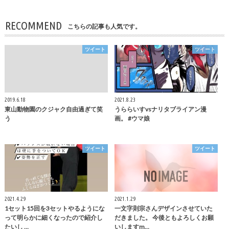
RECOMMEND
こちらの記事も人気です。
ツイート
ツイート
2019.6.18
2021.8.23
東山動物園のクジャク自由過ぎて笑
うららいすvsナリタブライアン漫
う
画。 #ウマ娘
ツイート
ツイート
2021.4.29
2021.1.29
1セット15回を3セットやるようにな
一文字則宗さんデザインさせていた
って明らかに細くなったので紹介し
だきました。 今後ともよろしくお願
たいし …
いしますm…