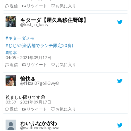
返信
リツイート
お気に入り
キターダ【屋久島移住野郎】
@lost_in_losty
#キターダメモ
#じじや(全店舗でランチ限定20食)
#熊本
04:05 – 2021年09月17日
返信
リツイート
お気に入り
愉快♨️
@fHzal07g6iiGwy8
羨ましい限りです😲
03:59 – 2021年09月17日
返信
リツイート
お気に入り
わいふなかがわ
@waifunonakagawa