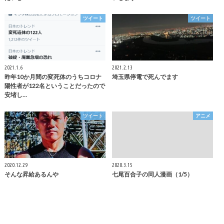
ツイート
ツイート
2021.1.6
2021.2.13
昨年10か月間の変死体のうちコロナ
埼玉県停電で死んでます
陽性者が122名ということだったので
安堵し…
ツイート
アニメ
2020.12.29
2020.3.15
そんな昇給あるんや
七尾百合子の同人漫画（1/5）