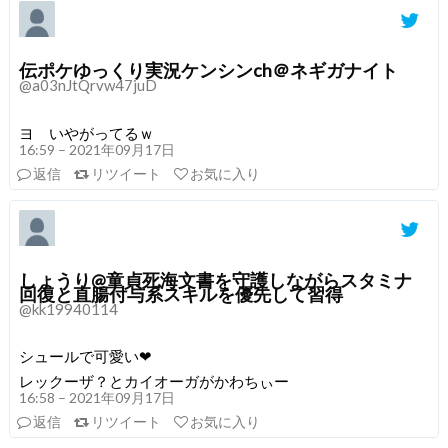
伝ポケゆっくり実況ケンシンch＠ネギガナイト
@a03nJtQrvw47juD
ヨ いやがってるｗ
16:59 – 2021年09月17日
返信
リツイート
お気に入り
しょうり@童貞死海文書を守護しながらスタミナ
回復と直腸付与系スキルを優先して習得
@kk19940114
シュールで可愛い❤
レックーザ？とカイオーガがかわちぃー
16:58 – 2021年09月17日
返信
リツイート
お気に入り