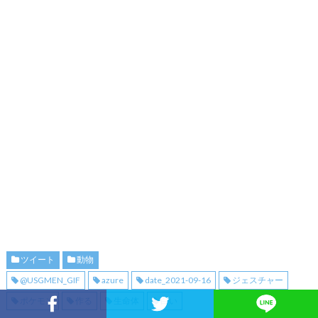
ツイート
動物
@USGMEN_GIF
azure
date_2021-09-16
ジェスチャー
ポケモン
作る
生命体
白い
Facebookでシェア
Twitterでシェア