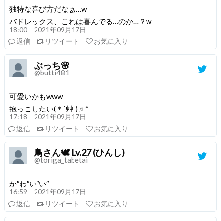
独特な喜び方だなぁ…w
バドレックス、これは喜んでる…のか…？w
18:00 – 2021年09月17日
返信
リツイート
お気に入り
ぶっち🌸
@butti481
可愛いかもwww
抱っこしたい(＊ˊ艸ˋ)♬*
17:18 – 2021年09月17日
返信
リツイート
お気に入り
鳥さん🕊 Lv.27 (ひんし)
@toriga_tabetai
か″わ″い″い″
16:59 – 2021年09月17日
返信
リツイート
お気に入り