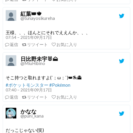
紅葉👑🍁
@tunayosikureha
王様、、、ほんとにそれでええんか、、、
07:54 – 2021年09月17日
返信
リツイート
お気に入り
日比野未宇🐰🗻
@MiuHibino
そこ持つと取れますよ(´；ω；`)👑🏇👻
#ポケットモンスター
#Pokémon
07:40 – 2021年09月17日
返信
リツイート
お気に入り
かなな
@puni_kana
だっこじゃない(笑)