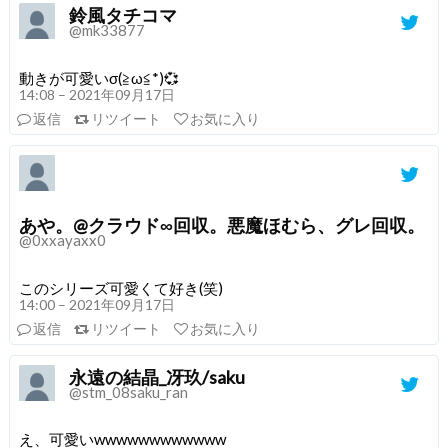
鈴風タチコマ
@mk33877
動きが可愛いσ(≧ω≦*)💞
14:08 – 2021年09月17日
返信
リツイート
お気に入り
あや。@クラウド∞回収。悪魔ほむら、グレ回収。
@0xxayaxx0
このシリーズ可愛くて好き(笑)
14:00 – 2021年09月17日
返信
リツイート
お気に入り
永遠の結晶_冴玖/saku
@stm_08saku_ran
え、可愛いwwwwwwwwwwww