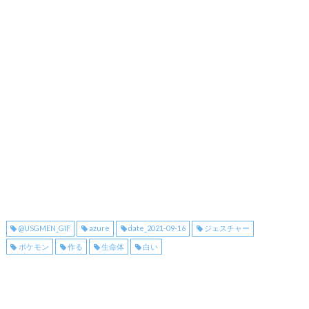
@USGMEN_GIF
azure
date_2021-09-16
ジェスチャー
ポケモン
作る
生命体
白い