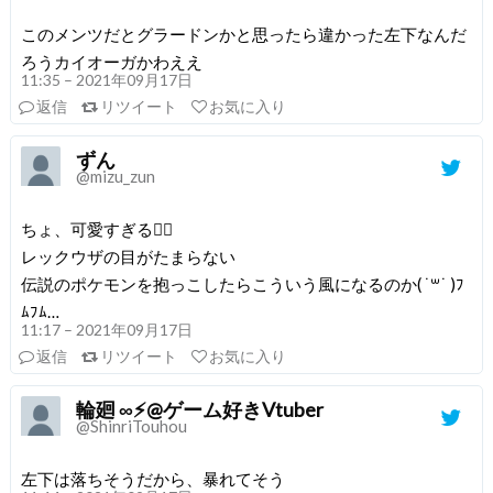
このメンツだとグラードンかと思ったら違かった左下なんだ
ろうカイオーガかわええ
11:35 – 2021年09月17日
返信
リツイート
お気に入り
ずん
@mizu_zun
ちょ、可愛すぎる🤦‍♀️
レックウザの目がたまらない
伝説のポケモンを抱っこしたらこういう風になるのか( ˙꒳​˙ )ﾌ
ﾑﾌﾑ…
11:17 – 2021年09月17日
返信
リツイート
お気に入り
輪廻 ∞⚡@ゲーム好きVtuber
@ShinriTouhou
左下は落ちそうだから、暴れてそう