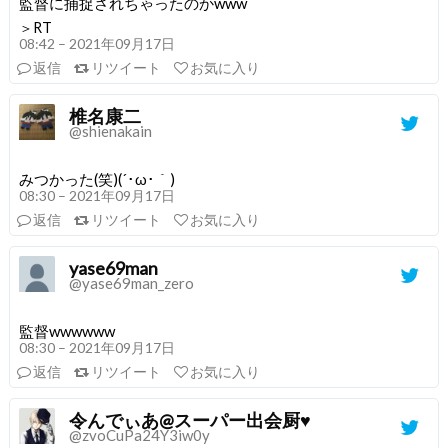
監督に捕捉されちゃったのかwww
＞RT
08:42 – 2021年09月17日
返信
リツイート
お気に入り
椎名康二
@shienakain
みつかった(笑)(´･ω･｀)
08:30 – 2021年09月17日
返信
リツイート
お気に入り
yase69man
@yase69man_zero
監督wwwwww
08:30 – 2021年09月17日
返信
リツイート
お気に入り
令んでぃあ@スーパー出会厨♥️
@zvoCuPa24Y3iw0y