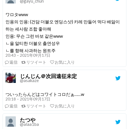
@gayu_chun
ワロタwww
인용의 인용: (건담 더블오 엔딩스샷) 카레 만들어 먹다 배앓이
하는 세사람 조합 좋아해
인용: 무슨 그런 바보 같은www
ㄴ을 알티한 더블오 출연성우
ㄴ를 향해 사과하는 원트주
20:43 – 2021年09月17日
返信
リツイート
お気に入り
じんじん＠次回遠征未定
@asakaze
ついったらんどはコワイトコロだぁ……w
20:18 – 2021年09月17日
返信
リツイート
お気に入り
たつや
@alaa1ba