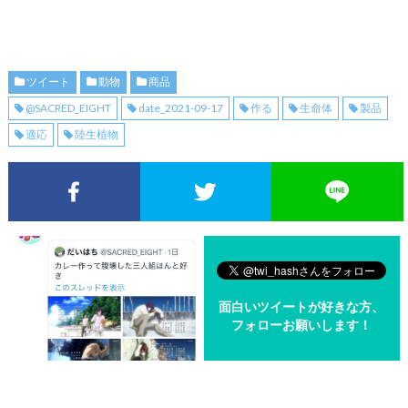
ツイート
動物
商品
@SACRED_EIGHT
date_2021-09-17
作る
生命体
製品
適応
陸生植物
Facebookでシェア
Twitterでシェア
面白いツイートが好きな方、
フォローお願いします！