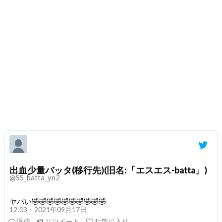
出血少量バッタ(移行先)(旧名:「エスエス-batta」)
@SS_batta_yn2
ヤバい🤣🤣🤣🤣🤣🤣🤣🤣🤣🤣
12:03 – 2021年09月17日
返信
リツイート
お気に入り