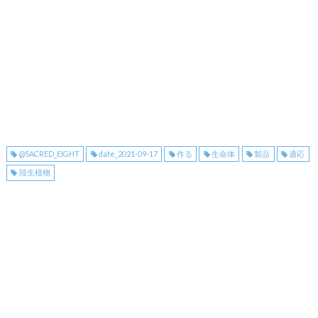
@SACRED_EIGHT
date_2021-09-17
作る
生命体
製品
適応
陸生植物