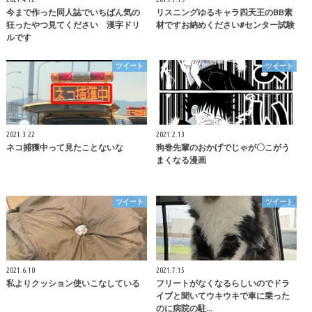
今まで作った同人誌でいちばん気の
リスニングゆるキャラ四天王のBB素
狂ったやつ見てください 漢字ドリ
材ですお納めください#センター試験
ルです
ツイート
ツイート
2021.3.22
2021.2.13
ネコ捕獲中って見たことないな
狗巻先輩のおかげでじゃが〇こがう
まくなる漫画
ツイート
ツイート
2021.6.10
2021.7.15
私よりクッション使いこなしている
フリートがなくなるらしいのでドラ
イブと聞いてウキウキで車に乗った
のに病院の駐…