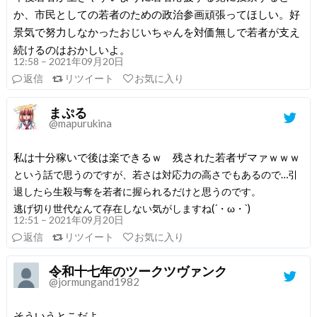
か、市民としての若者のための政治参画頑張ってほしい。好
景気で努力しなかったおじいちゃんを対価無しで若者が支え
続けるのはおかしいよ。
12:58 – 2021年09月20日
返信
リツイート
お気に入り
まぷる
@mapurukina
私は十分稼いで後は楽できるｗ 残された若者ザマァｗｗｗ
という話で思うのですが、若さは対応力の高さでもあるので…引
退したら生殺与奪を若者に握られるだけと思うのです。
逃げ切り世代なんて存在しない気がしますね(´・ω・`)
12:51 – 2021年09月20日
返信
リツイート
お気に入り
令和十七年のツークツヴァンク
@jormungand1982
そういうとこだよ