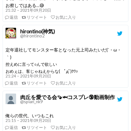
お察しではある…😅
21:32 – 2021年09月20日
返信
リツイート
お気に入り
hirontino(神気)
@hirontino2
定年退社してモンスター客となった元上司みたいだ(´・ω・
｀)
控えめに言って○んで欲しい
おめぇは、客じゃねえからな( ﾟдﾟ)ｸﾜｯ
21:24 – 2021年09月20日
返信
リツイート
お気に入り
肉丘を愛でる会🍠🦈コスプレ🔞動画制作
@splan_nk9
俺らの世代、いつもこれ
21:15 – 2021年09月20日
返信
リツイート
お気に入り