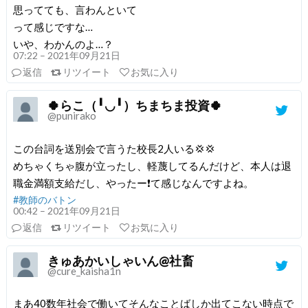
思ってても、言わんといて
って感じですな…
いや、わかんのよ…？
07:22 – 2021年09月21日
返信
リツイート
お気に入り
🍀らこ（╹◡╹）ちまちま投資🍀
@punirako
この台詞を送別会で言うた校長2人いる💢💢
めちゃくちゃ腹が立ったし、軽蔑してるんだけど、本人は退
職金満額支給だし、やったー❗️て感じなんですよね。
#教師のバトン
00:42 – 2021年09月21日
返信
リツイート
お気に入り
きゅあかいしゃいん@社畜
@cure_kaisha1n
まあ40数年社会で働いてそんなことばしか出てこない時点で