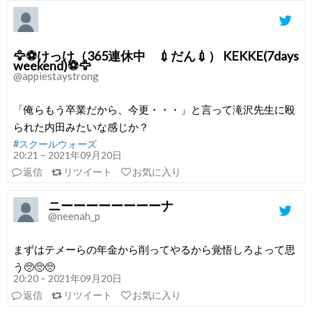
🦅⚽️けっけ（365連休中 💉だん💉） KEKKE(7days
weekend)⚽️🦅
@appiestaystrong
「俺らもう卒業だから、今更・・・」と言って滝沢先生に殴
られた内田みたいな感じか？
#スクールウォーズ
20:21 – 2021年09月20日
返信
リツイート
お気に入り
ニーーーーーーーーナ
@neenah_p
まずはテメーらの年金から削ってやるから覚悟しろよって思
う🥺🥺🥺
20:20 – 2021年09月20日
返信
リツイート
お気に入り