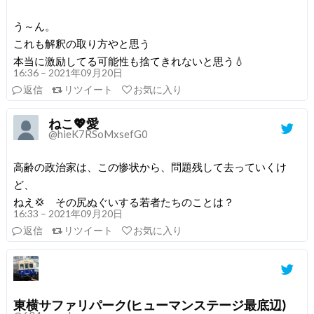
う～ん。
これも解釈の取り方やと思う
本当に激励してる可能性も捨てきれないと思う💧
16:36 – 2021年09月20日
返信
リツイート
お気に入り
ねこ💖愛
@hieK7RSoMxsefG0
高齢の政治家は、この惨状から、問題残して去っていくけ
ど、
ねえ💢 その尻ぬぐいする若者たちのことは？
16:33 – 2021年09月20日
返信
リツイート
お気に入り
東横サファリパーク(ヒューマンステージ最底辺)