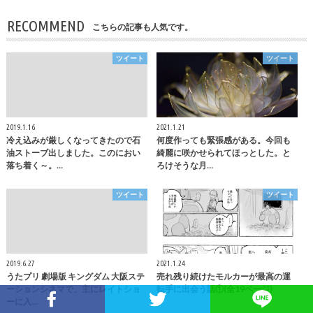
RECOMMEND
こちらの記事も人気です。
ツイート
ツイート
2019.1.16
2021.1.21
冷え込みが厳しくなってきたので石
何度作っても緊張感がある。今回も
油ストーブ出しました。このにおい
綺麗に咲かせられてほっとした。と
落ち着く～。…
ろけそうな月…
ツイート
ツイート
2019.6.27
2021.1.24
うたプリ 劇場版 キングダム 大阪ステ
売れ残り続けたモルカーが最高の運
ーションシネマで、主にレイトショ
転手に出会う話①(全19ページ)
ーに入…
Facebookでシェア
Twitterでシェア