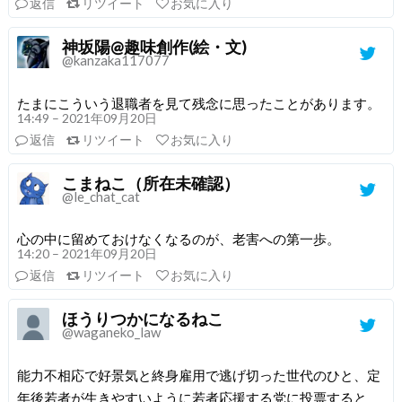
返信
リツイート
お気に入り
神坂陽@趣味創作(絵・文)
@kanzaka117077
たまにこういう退職者を見て残念に思ったことがあります。
14:49 – 2021年09月20日
返信
リツイート
お気に入り
こまねこ（所在未確認）
@le_chat_cat
心の中に留めておけなくなるのが、老害への第一歩。
14:20 – 2021年09月20日
返信
リツイート
お気に入り
ほうりつかになるねこ
@waganeko_law
能力不相応で好景気と終身雇用で逃げ切った世代のひと、定
年後若者が生きやすいように若者応援する党に投票すると