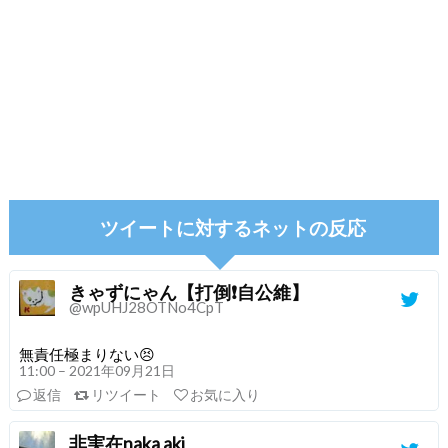
ツイートに対するネットの反応
きゃずにゃん【打倒❗自公維】
@wpUHJ28OTNo4CpT
無責任極まりない😣
11:00 – 2021年09月21日
返信
リツイート
お気に入り
非実在naka aki