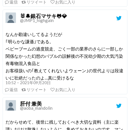
返信
リツイート
お気に入り
🐰🔔銀石マサキ🐸💎
@JMP1_highgain
なんか勘違いしてるようだが
｢明らかな謙遜｣である。
ベビーブームの過度競走、ごく一部の業界のさらに一部しか
関係なかった幻想のバブルの誤解後の不況幼少期の大気汚染
有毒物混入食品と
お客様扱いの｢教えてくれないよウェーン｣の世代よりは段違
いに壮絶だったのよ…真に受けるな
10:52 – 2021年09月20日
返信
リツイート
お気に入り
肝付 兼美
@aoba_mandolin
だからせめて、後世に残しておくべき大切な資料（主に楽
譜）だけは散逸しないように、集めておきたいのです。マン