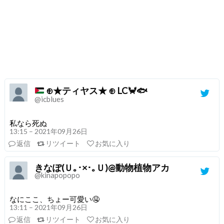
⊕★ティヤス★ ⊕ LC
🦀
🐟
@icblues
私なら死ぬ
13:15 – 2021年09月26日
返信
リツイート
お気に入り
きなぽ(Ｕ｡･×･｡Ｕ)@動物植物アカ
@kinapopopo
なにここ、ちょー可愛い🤤
13:11 – 2021年09月26日
返信
リツイート
お気に入り