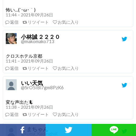
怖い…(´･ω･｀)
11:44 – 2021年09月26日
返信
リツイート
お気に入り
小林誠 ２２２０
@makomako713
クロスホテル京都
11:41 – 2021年09月26日
返信
リツイート
お気に入り
いい天気
@SrO5IBi7gm8PzK6
変な声出た🦎
11:38 – 2021年09月26日
返信
リツイート
お気に入り
くまちゃん
@kuma_Kadinghill
Facebookでシェア
Twitterでシェア