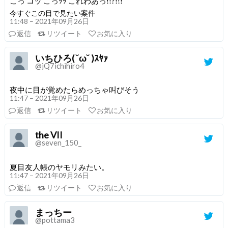
こっ コッ こっｯｯ これわあっ!!?!!!
今すぐこの目で見たい案件
11:48 – 2021年09月26日
返信
リツイート
お気に入り
いちひろ( ˘ω˘ )ｽﾔｧ
@jQ7ichihiro4
夜中に目が覚めたらめっちゃ叫びそう
11:47 – 2021年09月26日
返信
リツイート
お気に入り
the VII
@seven_150_
夏目友人帳のヤモリみたい。
11:47 – 2021年09月26日
返信
リツイート
お気に入り
まっちー
@pottama3