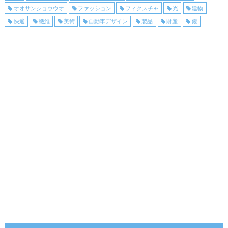
オオサンショウウオ
ファッション
フィクスチャ
光
建物
快適
繊維
美術
自動車デザイン
製品
財産
鏡