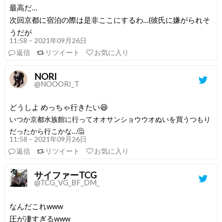
最高だ…
次回京都に宿泊の際は是非ここにするわ…(彼氏に嫌がられそ
うだが
11:58 – 2021年09月26日
返信
リツイート
お気に入り
NORI
@NOOORI_T
どうしよ めっちゃ行きたい😆
いつか京都水族館に行ってオオサンショウウオぬいを買うつもり
だったから行こかな…🤔
11:58 – 2021年09月26日
返信
リツイート
お気に入り
サイファーTCG
@TCG_VG_BF_DM_
なんだこれwww
圧が凄すぎるwww