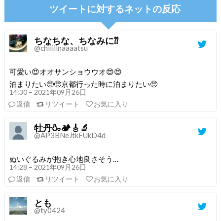
ツイートに対するネットの反応
ちなちな、ちなみに⁇
@chiiiiinaaaatsu
可愛い😍オオサンショウウオ😍😍
泊まりたい🥺🥺京都行った時に泊まりたい🥺
14:30 – 2021年09月26日
返信
リツイート
お気に入り
牡丹🍶🏕🎸🔬
@AP3BNeJtkFUkD4d
ぬいぐるみが抱き心地良さそう…
14:28 – 2021年09月26日
返信
リツイート
お気に入り
とも
@ty0424