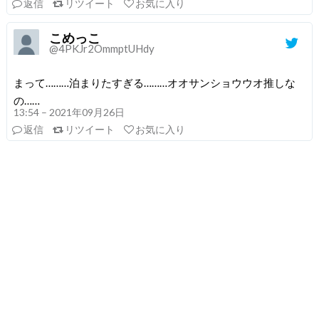
返信
リツイート
お気に入り
こめっこ
@4PKJr2OmmptUHdy
まって………泊まりたすぎる………オオサンショウウオ推しな
の……
13:54 – 2021年09月26日
返信
リツイート
お気に入り