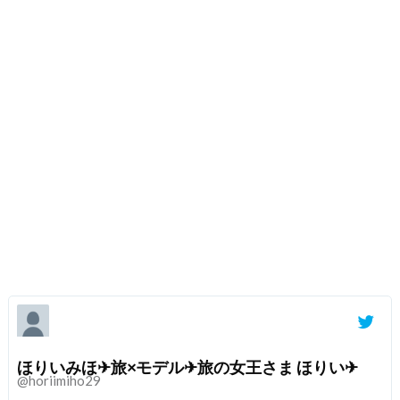
ほりいみほ✈︎旅×モデル✈︎旅の女王さま ほりい✈︎
@horiimiho29