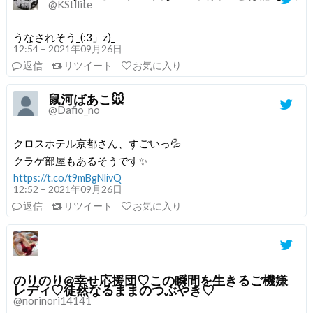
@KStllite
うなされそう_(:3」z)_
12:54 – 2021年09月26日
返信
リツイート
お気に入り
鼠河ばあこ🐭
@Dafio_no
クロスホテル京都さん、すごいっ💦
クラゲ部屋もあるそうです✨
https://t.co/t9mBgNlivQ
12:52 – 2021年09月26日
返信
リツイート
お気に入り
のりのり@幸せ応援団♡この瞬間を生きるご機嫌
レディ♡徒然なるままのつぶやき♡
@norinori14141