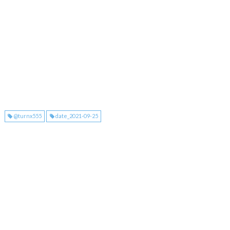
@turnx555
date_2021-09-25