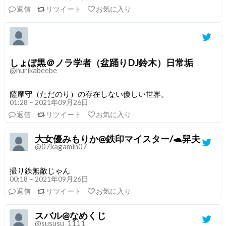
返信
リツイート
お気に入り
しょぼ黒＠ノラ学者（盆踊りDJ鈴木）日常垢
@nurikabeebe
薩摩守（ただのり）の存在しない優しい世界。
01:28 – 2021年09月26日
返信
リツイート
お気に入り
大女優みもりか@鉄印マイスター/🐢舁夫
@07kagamin07
撮り鉄無敵じゃん
00:18 – 2021年09月26日
返信
リツイート
お気に入り
スバル@なめくじ
@sususu_1111