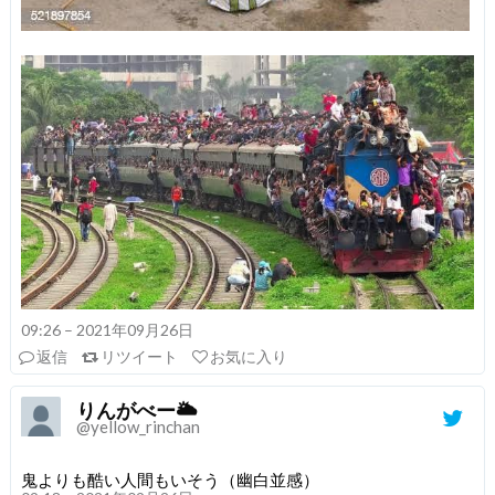
09:26 – 2021年09月26日
返信
リツイート
お気に入り
りんがべー🌥️
@yellow_rinchan
鬼よりも酷い人間もいそう（幽白並感）