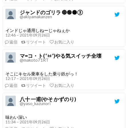
ジャンドのゴリラ 🔴🟢⚫️③
@akiyamakanzen
インドじゃ通用しねーじゃねぇか
12:46 – 2021年09月26日
返信
リツイート
お気に入り
マ=コ・ト( ‘ㅂ’)やる気スイッチ全壊
@makoto71RT
そこにキセル乗車をした乗り鉄がっ！
12:17 – 2021年09月26日
返信
リツイート
お気に入り
八十 一甫(やそ かずのり)
@yaso_kazunori
味わい深い
11:34 – 2021年09月26日