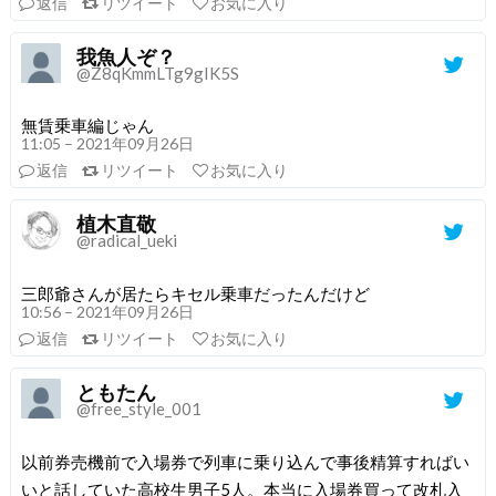
返信
リツイート
お気に入り
我魚人ぞ？
@Z8qKmmLTg9gIK5S
無賃乗車編じゃん
11:05 – 2021年09月26日
返信
リツイート
お気に入り
植木直敬
@radical_ueki
三郎爺さんが居たらキセル乗車だったんだけど
10:56 – 2021年09月26日
返信
リツイート
お気に入り
ともたん
@free_style_001
以前券売機前で入場券で列車に乗り込んで事後精算すればい
いと話していた高校生男子5人。本当に入場券買って改札入