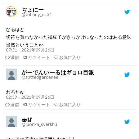
ぢょにー
@Johnny_nc31
なるほど
切符を買わなかった禰豆子がきっかけになったのはある意味
当然ということか
07:31 – 2021年09月26日
返信
リツイート
お気に入り
がーでんいーるはギョロ目派
@spttedgardeneel
わろたw
02:39 – 2021年09月26日
返信
リツイート
お気に入り
🍣🥢
@iponka_sverkhu
ロシアの若者には通用しなさそう