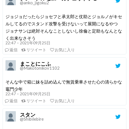
@anko_jigoku2
ジョジョだったらジョセフと承太郎と仗助とジョルノがキセ
ルしてるのでスタンド攻撃を受けないって展開になるやつ
ジョナサンは絶対そんなことしないし徐倫と定助もなんとな
く出来なさそう
22:47 – 2021年09月25日
返信
リツイート
お気に入り
まことにこふ
@Makotonikov1102
そんな中で箱に妹を詰め込んで無賃乗車させた心の清らかな
竈門少年
22:47 – 2021年09月25日
返信
リツイート
お気に入り
スタン
@Shibilebire