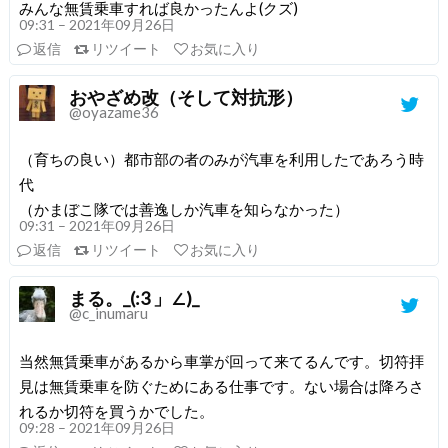
みんな無賃乗車すれば良かったんよ(クズ)
09:31 – 2021年09月26日
返信
リツイート
お気に入り
おやざめ改（そして対抗形）
@oyazame36
（育ちの良い）都市部の者のみが汽車を利用したであろう時
代
（かまぼこ隊では善逸しか汽車を知らなかった）
09:31 – 2021年09月26日
返信
リツイート
お気に入り
まる。_(:3 」∠)_
@c_inumaru
当然無賃乗車があるから車掌が回って来てるんです。切符拝
見は無賃乗車を防ぐためにある仕事です。ない場合は降ろさ
れるか切符を買うかでした。
09:28 – 2021年09月26日