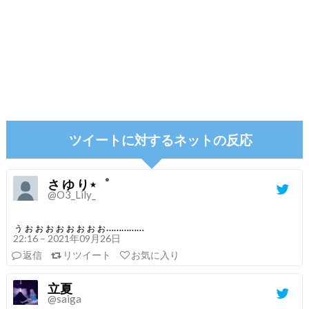
ツイートに対するネットの反応
さ ゆ り⋆゜
@O3_Lily_
ぅぉぉぉぉぉぉぉぉ……………
22:16 – 2021年09月26日
返信
リツイート
お気に入り
立夏
@saiga