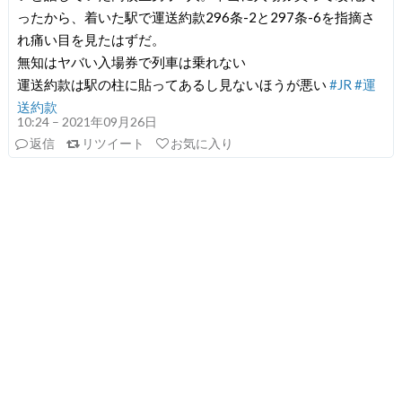
ったから、着いた駅で運送約款296条-2と297条-6を指摘さ
れ痛い目を見たはずだ。
無知はヤバい入場券で列車は乗れない
運送約款は駅の柱に貼ってあるし見ないほうが悪い
#JR
#運
送約款
10:24 – 2021年09月26日
返信
リツイート
お気に入り