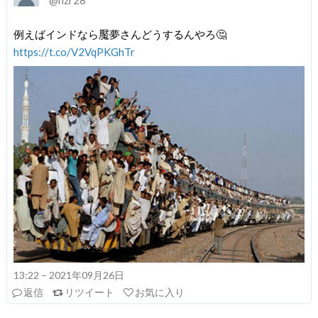
@nzr28
例えばインドなら魘夢さんどうするんやろ🤔
https://t.co/V2VqPKGhTr
13:22 – 2021年09月26日
返信
リツイート
お気に入り