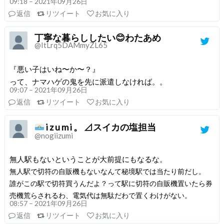
09:18 – 2021年09月26日
返信
リツイート
お気に入り
丁寧な暮らししたい😊わたあめ
@ItLrq5DAMmyZL65
『悪い子はいね〜か〜？』
って、ナマハゲの鬼を先に派遣しなければ。。
09:07 – 2021年09月26日
返信
リツイート
お気に入り
i z u m i 。 ⊿スイカの塩担当
@nogiizumi
無人駅もないということが大前提にもなるな。
無人駅で切符の自販機もないなんて秘境駅では当たり前だし。
誰がこの駅で切符買うんだよ？って駅に切符の自販機置いたら券
売機荒らされるわ、電気代は無駄だわで置くわけがない。
08:57 – 2021年09月26日
返信
リツイート
お気に入り