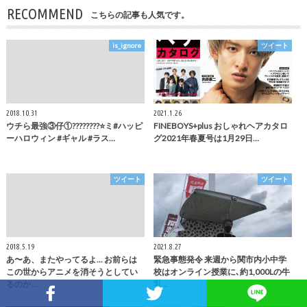
RECOMMEND
こちらの記事も人気です。
is_ignore
ツイート
2018.10.31
2021.1.26
ウチら最強③仔①????????⭐️ミ#ハッピ
FINEBOYS+plus おしゃれヘアカタロ
ーハロウィン #ギャル #ラス…
グ2021年春夏号は1月29日…
ツイート
ツイート
2018.5.19
2021.8.27
あ〜あ、またやってるよ... お前らは
緊急事態発令 来週から関市内小中学
この世からアニメを消そうとしてい
校はオンライン授業に､約1,000Lの牛
るのか…
乳…
Facebookでシェア
Twitterでシェア