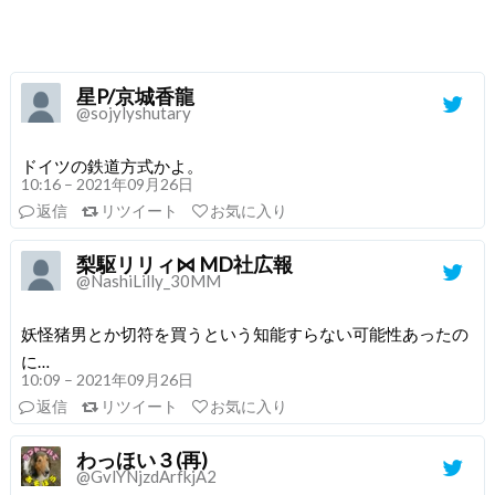
星P/京城香龍
@sojylyshutary
ドイツの鉄道方式かよ。
10:16 – 2021年09月26日
返信
リツイート
お気に入り
梨駆リリィ⋈ MD社広報
@NashiLilly_30MM
妖怪猪男とか切符を買うという知能すらない可能性あったの
に…
10:09 – 2021年09月26日
返信
リツイート
お気に入り
わっほい３(再)
@GvlYNjzdArfkjA2