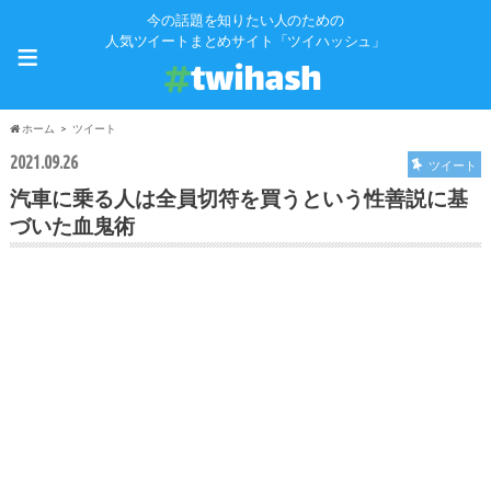
今の話題を知りたい人のための
≡
人気ツイートまとめサイト「ツイハッシュ」
ホーム
ツイート
2021.09.26
ツイート
汽車に乗る人は全員切符を買うという性善説に基
づいた血鬼術