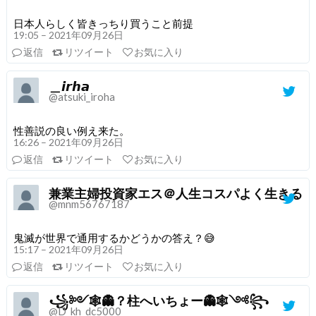
日本人らしく皆きっちり買うこと前提
19:05 – 2021年09月26日
返信
リツイート
お気に入り
＿𝙞𝙧𝙝𝙖
@atsuki_iroha
性善説の良い例え来た。
16:26 – 2021年09月26日
返信
リツイート
お気に入り
兼業主婦投資家エス＠人生コスパよく生きる
@mnm56767187
鬼滅が世界で通用するかどうかの答え？😅
15:17 – 2021年09月26日
返信
リツイート
お気に入り
꧁༻🕸👻？柱へいちょー👻🕸༺꧂
@D_kh_dc5000