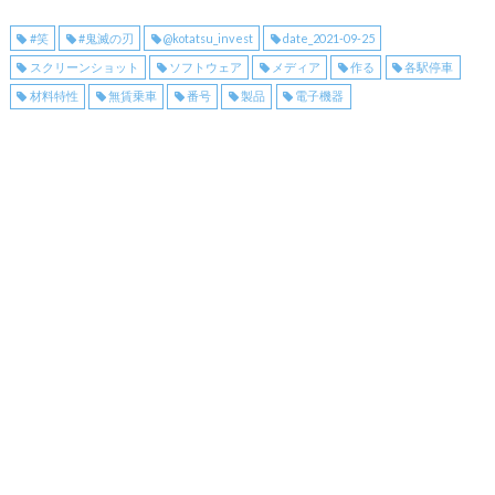
#笑
#鬼滅の刃
@kotatsu_invest
date_2021-09-25
スクリーンショット
ソフトウェア
メディア
作る
各駅停車
材料特性
無賃乗車
番号
製品
電子機器