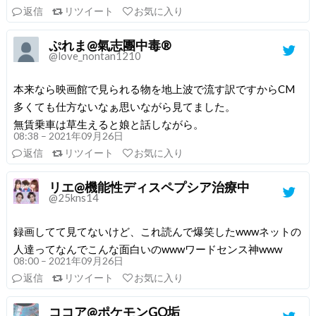
返信
リツイート
お気に入り
ぷれま@氣志團中毒®️
@love_nontan1210
本来なら映画館で見られる物を地上波で流す訳ですからCM
多くても仕方ないなぁ思いながら見てました。
無賃乗車は草生えると娘と話しながら。
08:38 – 2021年09月26日
返信
リツイート
お気に入り
リエ@機能性ディスペプシア治療中
@25kns14
録画してて見てないけど、これ読んで爆笑したwwwネットの
人達ってなんでこんな面白いのwwwワードセンス神www
08:00 – 2021年09月26日
返信
リツイート
お気に入り
ココア@ポケモンGO垢