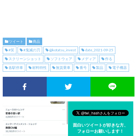
ツイート
商品
#笑
#鬼滅の刃
@kotatsu_invest
date_2021-09-25
スクリーンショット
ソフトウェア
メディア
作る
各駅停車
材料特性
無賃乗車
番号
製品
電子機器
Facebookでシェア
Twitterでシェア
面白いツイートが好きな方、
フォローお願いします！