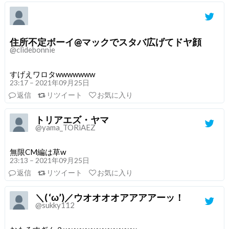
住所不定ボーイ@マックでスタバ広げてドヤ顔
@clidebonnie
すげえワロタwwwwwww
23:17 – 2021年09月25日
返信
リツイート
お気に入り
トリアエズ・ヤマ
@yama_TORiAEZ
無限CM編は草w
23:13 – 2021年09月25日
返信
リツイート
お気に入り
＼( ‘ω’)／ウオオオオアアアアーッ！
@sukky112