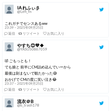
IA れふぃ β
@Lefi_fn
これガチでセンスあるww
23:39 – 2021年09月25日
返信
リツイート
お気に入り
やすち😊💙🍀
@YASU50867059
🤣 ごもっとも！
でも娘と 前半にCM詰め込んでいーから
最後は刻まないで観たかった😅
おかげで CMの度に笑い泣き😂
23:37 – 2021年09月25日
返信
リツイート
お気に入り
流衣＠B
@b_trash178