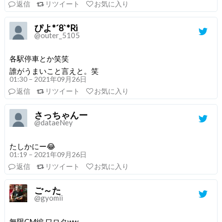
返信
リツイート
お気に入り
ぴよ*´8`*Ri
@outer_5105
各駅停車とか笑笑
誰がうまいこと言えと。笑
01:30 – 2021年09月26日
返信
リツイート
お気に入り
さっちゃんー
@dataeNey
たしかにー😂
01:19 – 2021年09月26日
返信
リツイート
お気に入り
ご～た
@gyomii
無限CM編 ワロタww