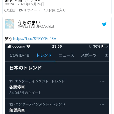
00:24 – 2021年09月26日
返信
リツイート
お気に入り
うらのまい
@WtzTWhJFOAkfdzt
笑う
https://t.co/SYFYYEe4SV