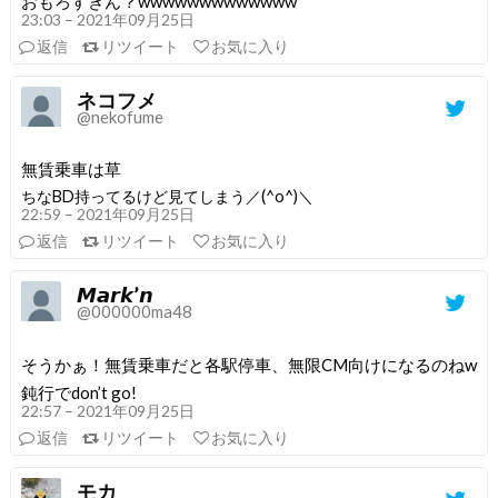
おもろすぎん？wwwwwwwwwwwww
23:03 – 2021年09月25日
返信
リツイート
お気に入り
ネコフメ
@nekofume
無賃乗車は草
ちなBD持ってるけど見てしまう／(^o^)＼
22:59 – 2021年09月25日
返信
リツイート
お気に入り
𝙈𝙖𝙧𝙠’𝙣
@000000ma48
そうかぁ！無賃乗車だと各駅停車、無限CM向けになるのねw
鈍行でdon’t go!
22:57 – 2021年09月25日
返信
リツイート
お気に入り
モカ