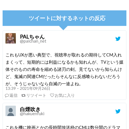
ツイートに対するネットの反応
PALちゃん
@palchan_net
これもUXが悪い典型で、視聴率が取れるの期待してCM入れ
まくって、短期的には利益になるかも知れんが、TVという媒
体そのものの寿命を縮める諸刃の剣。見てないから知らんけ
ど、鬼滅の関連CMだったらそんなに反感喰らわないだろう
が、そうじゃないなら自滅の一途よね。
13:39 – 2021年09月26日
返信
リツイート
お気に入り
白煙吹き
@hakuenfuki
これを機に映画とかの長時間放送枠のCMは数分間のドラマ