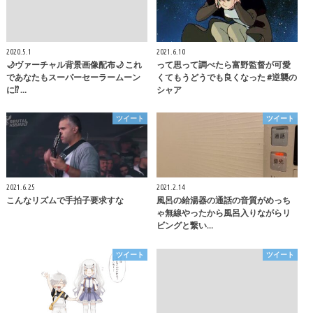
2020.5.1
2021.6.10
🌙ヴァーチャル背景画像配布🌙 これ
って思って調べたら富野監督が可愛
であなたもスーパーセーラームーン
くてもうどうでも良くなった #逆襲の
に⁉️ …
シャア
ツイート
ツイート
2021.6.25
2021.2.14
こんなリズムで手拍子要求すな
風呂の給湯器の通話の音質がめっち
ゃ無線やったから風呂入りながらリ
ビングと繋い…
ツイート
ツイート