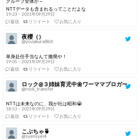
グループ全体か～
NTTデータも含まれるってことだよな
19:23 – 2021年09月29日
返信
リツイート
お気に入り
夜櫻（）
@yozakura8bit
単身赴任手当なんて撤廃や！
19:05 – 2021年09月29日
返信
リツイート
お気に入り
ロック@３姉妹育児中🌼ワーママブロガー
@rock_transfer
NTTは未来なのに、我が社は昭和😭
18:53 – 2021年09月29日
返信
リツイート
お気に入り
こぶちゃ🍵
@syensyei4