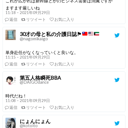
これが広がれば新幹線とかのビジネス需要は消滅ですか
ますます厳しいね
11:18 – 2021年09月29日
返信
リツイート
お気に入り
30才の母と私の介護日誌
🏴󠁧󠁢󠁳󠁣󠁴󠁿
@nagomikaigo
単身赴任がなくなっていくと良いな。
11:15 – 2021年09月29日
返信
リツイート
お気に入り
第五人格瞬死BBA
@DAIGOdance
時代だね！
11:08 – 2021年09月29日
返信
リツイート
お気に入り
にょんにょん
@kotoito