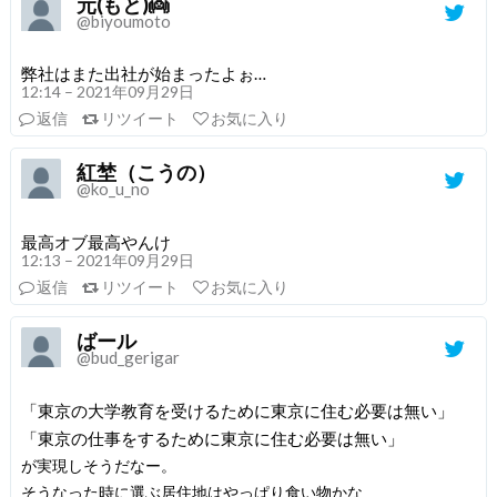
元(もと)👼
@biyoumoto
弊社はまた出社が始まったよぉ…
12:14 – 2021年09月29日
返信
リツイート
お気に入り
紅埜（こうの）
@ko_u_no
最高オブ最高やんけ
12:13 – 2021年09月29日
返信
リツイート
お気に入り
ばール
@bud_gerigar
「東京の大学教育を受けるために東京に住む必要は無い」
「東京の仕事をするために東京に住む必要は無い」
が実現しそうだなー。
そうなった時に選ぶ居住地はやっぱり食い物かな