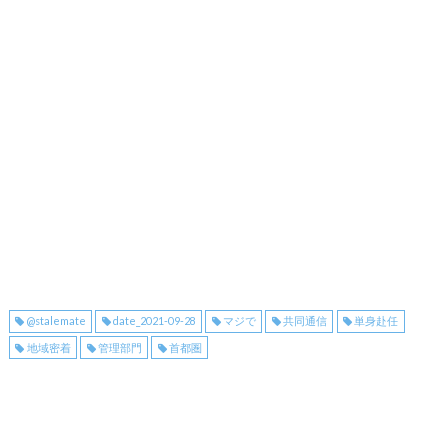
@stalemate
date_2021-09-28
マジで
共同通信
単身赴任
地域密着
管理部門
首都圏