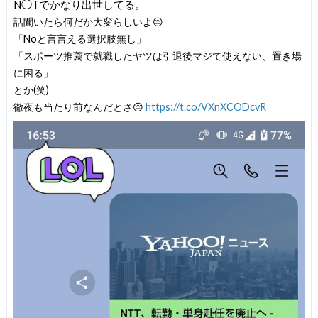
N◯Tでかなり出世してる。
話聞いたら何だか大変らしいよ😔
「Noと言言える選択肢無し」
「スポーツ推薦で就職したヤツは引退後マジて使えない、置き場
に困る」
とか(笑)
徹夜も当たり前なんだとさ😔
https://t.co/VXnXCODcvR