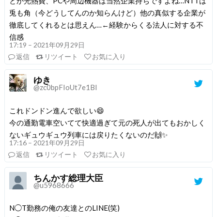
とか光熱費、PCや周辺機器は当然企業持ちですよね…NTTは
兎も角（今どうしてんのか知らんけど）他の真似する企業が
徹底してくれるとは思えん…←経験からくる法人に対する不
信感
17:19 – 2021年09月29日
返信
リツイート
お気に入り
ゆき
@zc0bpFIoUt7e1BI
これドンドン進んで欲しい😄
今の通勤電車空いてて快適過ぎて元の死人が出てもおかしく
ないギュウギュウ列車には戻りたくないのだ🙌✨
17:16 – 2021年09月29日
返信
リツイート
お気に入り
ちんかす総理大臣
@u5968666
N◯T勤務の俺の友達とのLINE(笑)