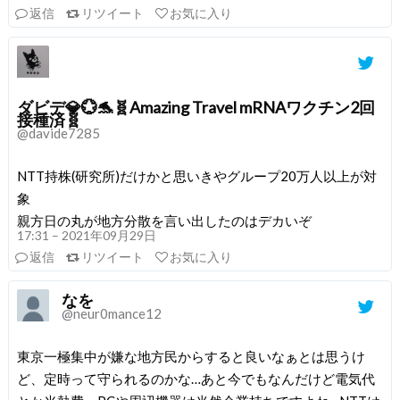
返信
リツイート
お気に入り
ダビデ💎💮🐬🧬Amazing Travel mRNAワクチン2回
接種済🧬
@davide7285
NTT持株(研究所)だけかと思いきやグループ20万人以上が対
象
親方日の丸が地方分散を言い出したのはデカいぞ
17:31 – 2021年09月29日
返信
リツイート
お気に入り
なを
@neur0mance12
東京一極集中が嫌な地方民からすると良いなぁとは思うけ
ど、定時って守られるのかな…あと今でもなんだけど電気代