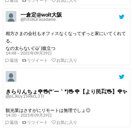
返信
リツイート
お気に入り
一倉定@wolt大阪
@hitokurasadame
相方さまの会社もオフィスなくなってずっと家にいてくれて
る。
なの太らない( ‘ᾥ’ )腹立つ
14:48 – 2021年09月29日
返信
リツイート
お気に入り
きらりんちょ🌹🖖(*´ー｀*)🖖 🌹【より民㌠🖖】🌹✨
@pLJkuy1SRkcL3Tr
観光業はさすがにリモートは無理でしょ🙂
14:30 – 2021年09月29日
返信
リツイート
お気に入り