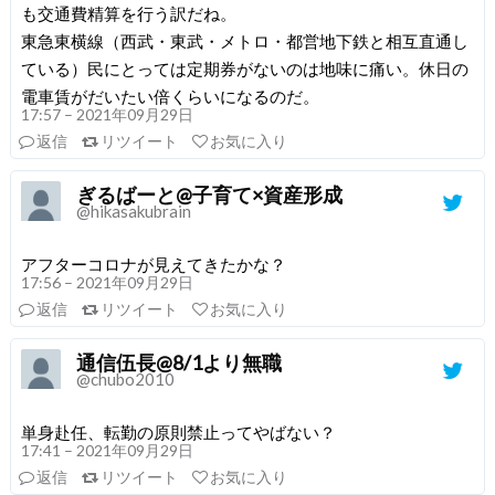
も交通費精算を行う訳だね。
東急東横線（西武・東武・メトロ・都営地下鉄と相互直通し
ている）民にとっては定期券がないのは地味に痛い。休日の
電車賃がだいたい倍くらいになるのだ。
17:57 – 2021年09月29日
返信
リツイート
お気に入り
ぎるばーと@子育て×資産形成
@hikasakubrain
アフターコロナが見えてきたかな？
17:56 – 2021年09月29日
返信
リツイート
お気に入り
通信伍長@8/1より無職
@chubo2010
単身赴任、転勤の原則禁止ってやばない？
17:41 – 2021年09月29日
返信
リツイート
お気に入り