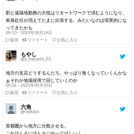
割と遠隔地勤務の大抵はリモートワークで済むようになり、
単身赴任が消えてたまに出張する、みたいなのは現実的にな
ってきたかも
09:10 – 2021年09月29日
返信
リツイート
お気に入り
もやし
@y_hayashi_01
地方の支店どうするんだろ。やっぱり無くなっていくんかな
ぁそれか地場採用で回していくのか
09:03 – 2021年09月29日
返信
リツイート
お気に入り
六角
@racklox
首都圏から地方に分散させる。
これほんまにほんまにやってほしい！