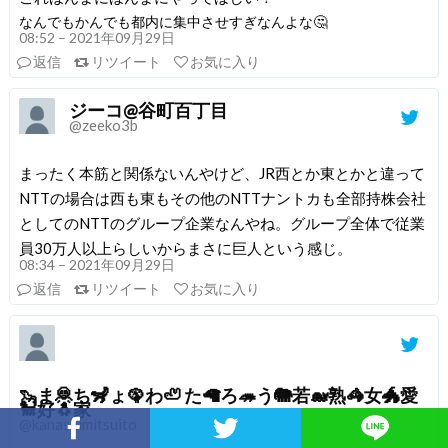
なんでもかんでも都内に集中させすぎなんよな🤔
08:52 – 2021年09月29日
返信
リツイート
お気に入り
ジーコ@谷町百丁目
@zeeko3b
まったく本筋と関係ないんやけど、JR西とか東とかと違って
NTTの場合は西も東もその他のNTTナントカも全部持株会社
としてのNTTのグループ企業なんやね。グループ全体で従業
員30万人以上らしいからまさに巨人という感じ。
08:34 – 2021年09月29日
返信
リツイート
お気に入り
🦦ま🦧ち🦨ょ🦚わ🦥 た🦙ろ🦔う🐘若🐋熟🦓女🐲愛
🐩好🐧家
@kanashimitsuito
Facebookでシェア
Twitterでシェア