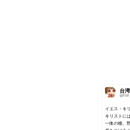
台湾
@har
イエス・キ
キリストに
一体の槍、