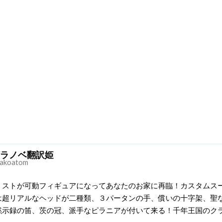
ラノベ翻訳姫
akoatom
リストが可動フィギュアになってあなたのお家に再臨！カスタムス
は超リアルなヘッドが二種類、３パータンの手、償いの十字架、聖
黙示録の笛、茨の冠、派手なピラニアが付いて来る！千年王国のク