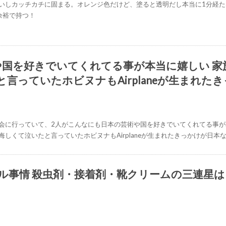
いしカッチカチに固まる。オレンジ色だけど、塗ると透明だし本当に1分経た
余裕で持つ！
や国を好きでいてくれてる事が本当に嬉しい 家
#ホソク
言っていたホビヌナもAirplaneが生まれ
会に行っていて、2人がこんなにも日本の芸術や国を好きでいてくれてる事が
しくて泣いたと言っていたホビヌナもAirplaneが生まれたきっかけが日
ル事情 殺虫剤・接着剤・靴クリームの三連星
@chiba_nerd