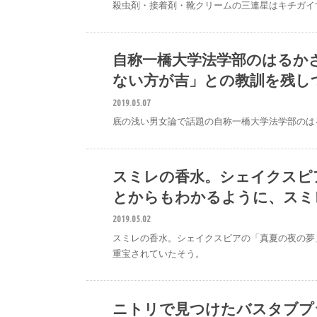
殺虫剤・接着剤・靴クリームの三連星はキチガイ
自称一橋大学法学部のはるか
ない方が吉」との教訓を残し
2019.05.07
底の浅い男女論で話題の自称一橋大学法学部のは
スミレの香水。シェイクスピ
@
とからもわかるように、スミ
2019.05.02
スミレの香水。シェイクスピアの「真夏の夜の夢
重宝されていたそう。
ニトリで見つけたバスタブプ