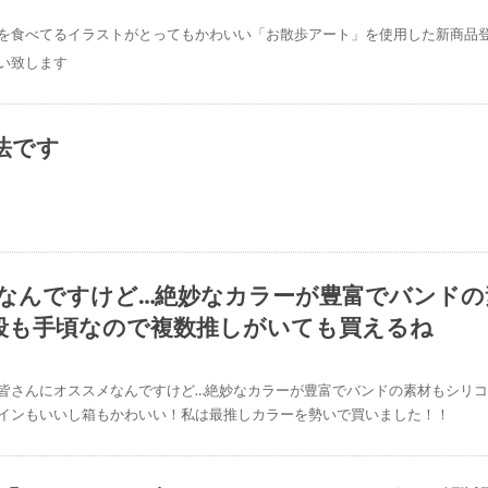
を食べてるイラストがとってもかわいい「お散歩アート」を使用した新商品
い致します
法です
.青
なんですけど…絶妙なカラーが豊富でバンドの
サクラクレパス
段も手頃なので複数推しがいても買えるね
皆さんにオススメなんですけど…絶妙なカラーが豊富でバンドの素材もシリコ
インもいいし箱もかわいい！私は最推しカラーを勢いで買いました！！