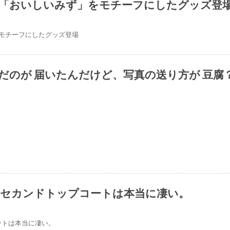
「おいしいみず」をモチーフにしたグッズ登
.青
モチーフにしたグッズ登場
だのが 届いたんだけど、写真の送り方が 豆腐
@f_tyn37
5セカンドトップコートは本当に凄い。
1分
ートは本当に凄い。