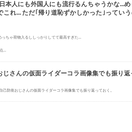
れ日本人にも外国人にも流行るんちゃうかな…
@nzm0101
でこれ… ただ｢帰り道恥ずかしかった｣ってい
めっちゃ荷物入るししっかりしてて最高すぎた…
点…
おじさんの仮面ライダーコラ画像集でも振り返
#仮面ライダー
自己防衛おじさんの仮面ライダーコラ画像集でも振り返っておく。
.青