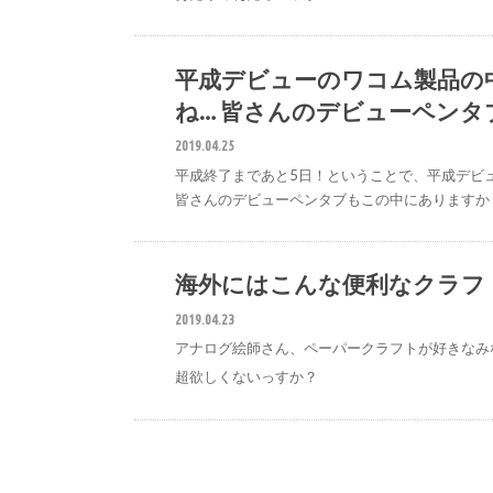
平成デビューのワコム製品の中
ね… 皆さんのデビューペン
2019.04.25
平成終了まであと5日！ということで、平成デビュ
皆さんのデビューペンタブもこの中にありますか
海外にはこんな便利なクラフ
#ペ
2019.04.23
アナログ絵師さん、ペーパークラフトが好きなみ
超欲しくないっすか？