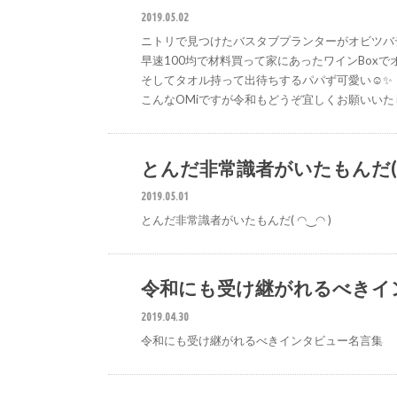
2019.05.02
ニトリで見つけたバスタブプランターがオビツバ
早速100均で材料買って家にあったワインBoxで
そしてタオル持って出待ちするパパず可愛い☺️✨
こんなOMiですが令和もどうぞ宜しくお願いいた
とんだ非常識者がいたもんだ( ◠
2019.05.01
とんだ非常識者がいたもんだ( ◠‿◠ )
令和にも受け継がれるべきイ
2019.04.30
令和にも受け継がれるべきインタビュー名言集