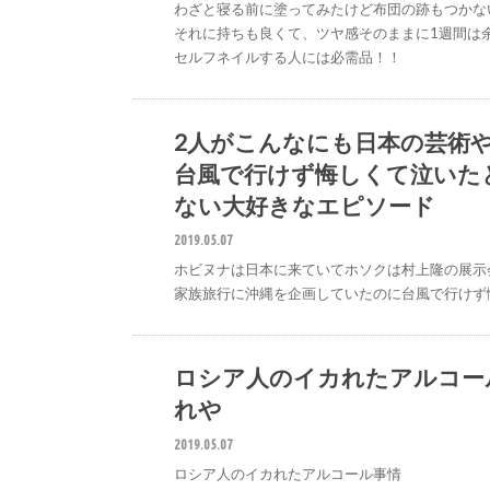
わざと寝る前に塗ってみたけど布団の跡もつかな
それに持ちも良くて、ツヤ感そのままに1週間は
セルフネイルする人には必需品！！
2人がこんなにも日本の芸術
台風で行けず悔しくて泣いたと
ない大好きなエピソード
2019.05.07
ホビヌナは日本に来ていてホソクは村上隆の展示
家族旅行に沖縄を企画していたのに台風で行けず悔
ロシア人のイカれたアルコー
れや
2019.05.07
ロシア人のイカれたアルコール事情