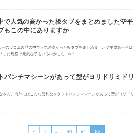
で人気の高かった板タブをまとめました💡平成
5日
タブもこの中にありますか
ーのワコム製品の中で人気の高かった板タブをまとめました💡平成第一号はAr
？まだ現役で元気な子もいるのかしら…👀？
トパンチマシーンがあって型がヨリドリミド
ーパークラフト
なさん、海外にはこんな便利なクラフトパンチマシーンがあって型がヨリド
<
1
…
80
81
82