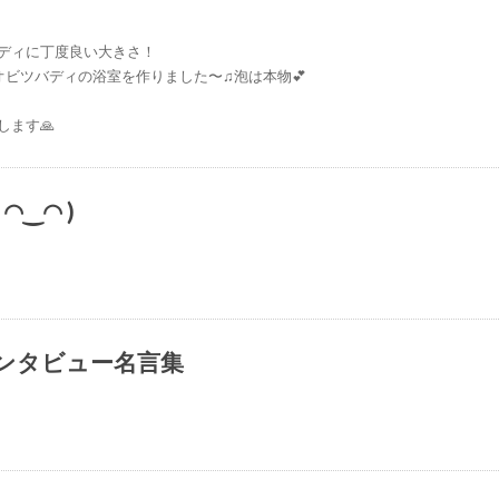
ディに丁度良い大きさ！
オビツバディの浴室を作りました〜♫泡は本物💕
します🙏
‿◠ )
.青
ンタビュー名言集
#映画