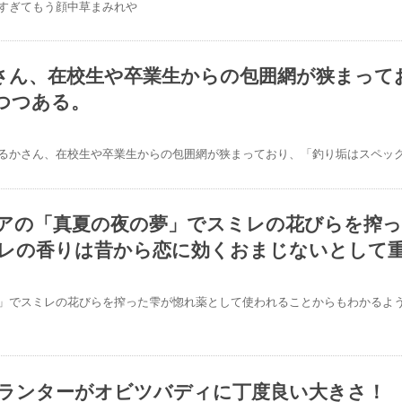
すぎてもう顔中草まみれや
さん、在校生や卒業生からの包囲網が狭まって
@makotopic
つつある。
るかさん、在校生や卒業生からの包囲網が狭まっており、「釣り垢はスペッ
アの「真夏の夜の夢」でスミレの花びらを搾
arekorekawaii
レの香りは昔から恋に効くおまじないとして
」でスミレの花びらを搾った雫が惚れ薬として使われることからもわかるよ
ランターがオビツバディに丁度良い大きさ！
#バスタブ