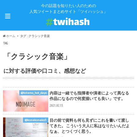
今の話題を知りたい人のための
≡
人気ツイートまとめサイト「ツイハッシュ」
ホーム
タグ : クラシック音楽
TAG
「クラシック音楽」
に対する評価や口コミ、感想など
内容は一緒でも指揮者や演者によって異なる
@totemo_hot_dayo
作品になるので何度描いても良い」です。
2021.02.15
目の前で資料も何も見ずにこれを書いて渡し
@konekoneko5
てきた。 こういう大人に私はなりたいんだよ
なぁ、とつくづく思う。