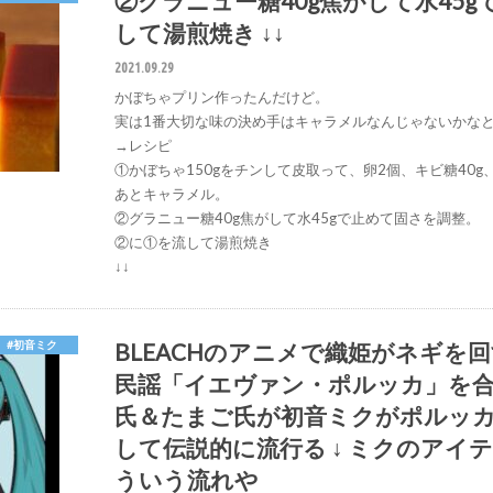
②グラニュー糖40g焦がして水45
して湯煎焼き ↓↓
2021.09.29
かぼちゃプリン作ったんだけど。
実は1番大切な味の決め手はキャラメルなんじゃないかなと
→レシピ
①かぼちゃ150gをチンして皮取って、卵2個、キビ糖40g
あとキャラメル。
②グラニュー糖40g焦がして水45gで止めて固さを調整。
②に①を流して湯煎焼き
↓↓
BLEACHのアニメで織姫がネギを回
#初音ミク
民謡「イエヴァン・ポルッカ」を合わせた
氏＆たまご氏が初音ミクがポルッ
して伝説的に流行る ↓ ミクのアイ
ういう流れや