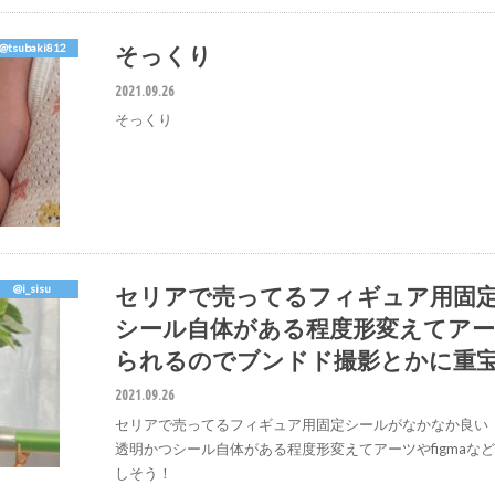
そっくり
@tsubaki812
2021.09.26
そっくり
セリアで売ってるフィギュア用固定
@i_sisu
シール自体がある程度形変えてアーツ
られるのでブンドド撮影とかに重
2021.09.26
セリアで売ってるフィギュア用固定シールがなかなか良い
透明かつシール自体がある程度形変えてアーツやfigma
しそう！