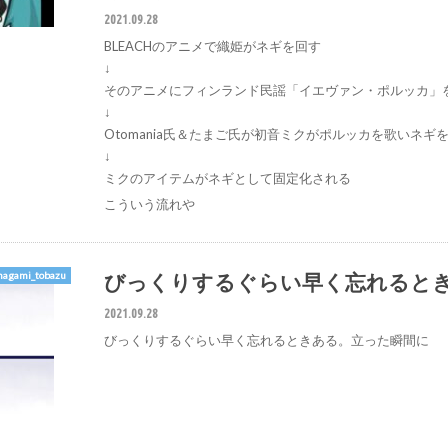
2021.09.28
BLEACHのアニメで織姫がネギを回す
↓
そのアニメにフィンランド民謡「イエヴァン・ポルッカ」
↓
Otomania氏＆たまご氏が初音ミクがポルッカを歌いネ
↓
ミクのアイテムがネギとして固定化される
こういう流れや
びっくりするぐらい早く忘れると
agami_tobazu
2021.09.28
びっくりするぐらい早く忘れるときある。立った瞬間に