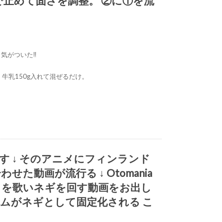
gで止めて固さを調整。 ②に①を流
気がついた‼️
、牛乳150g入れて混ぜるだけ。
す ↓ そのアニメにフィンランド
動画が流行る ↓ Otomania
カを歌いネギを回す動画をお出し
テムがネギとして固定化される こ