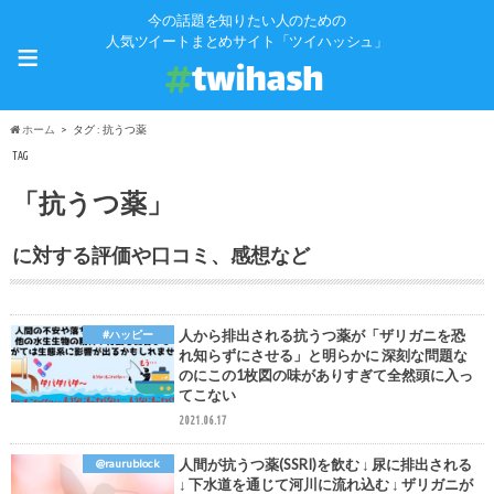
今の話題を知りたい人のための
≡
人気ツイートまとめサイト「ツイハッシュ」
ホーム
タグ : 抗うつ薬
TAG
「抗うつ薬」
に対する評価や口コミ、感想など
人から排出される抗うつ薬が「ザリガニを恐
#ハッピー
れ知らずにさせる」と明らかに 深刻な問題な
のにこの1枚図の味がありすぎて全然頭に入っ
てこない
2021.06.17
人間が抗うつ薬(SSRI)を飲む ↓ 尿に排出される
@raurublock
↓ 下水道を通じて河川に流れ込む ↓ ザリガニが