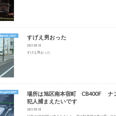
すげえ男おった
@genta_s1krr
2021.09.18
すげえ男おった
場所は旭区南本宿町 CB400F ナ
@laugh021805
犯人捕まえたいです
2021.09.18