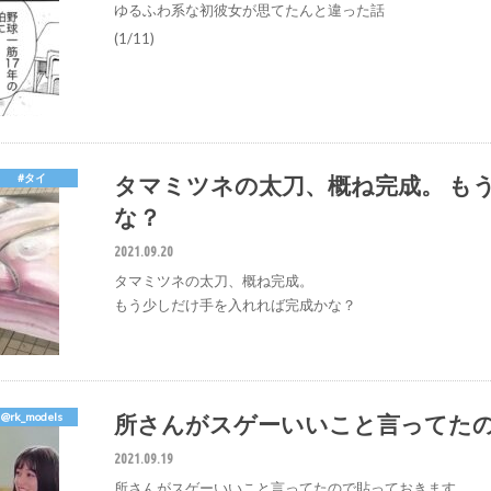
ゆるふわ系な初彼女が思てたんと違った話
(1/11)
タマミツネの太刀、概ね完成。 も
#タイ
な？
2021.09.20
タマミツネの太刀、概ね完成。
もう少しだけ手を入れれば完成かな？
所さんがスゲーいいこと言ってた
@rk_models
2021.09.19
所さんがスゲーいいこと言ってたので貼っておきます