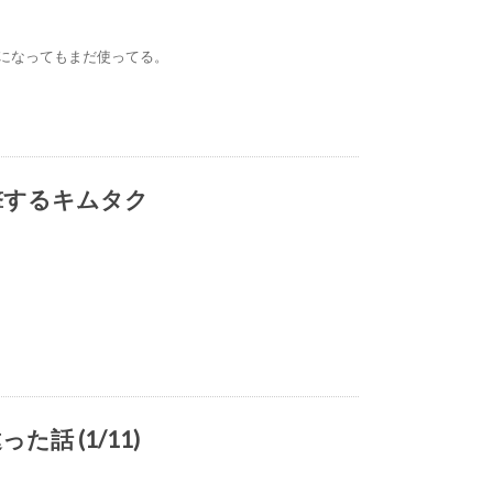
になってもまだ使ってる。
撃するキムタク
話 (1/11)