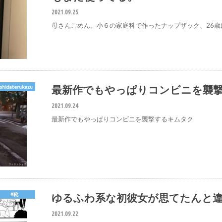
2021.09.25
母さんごめん。小６の家庭科で作ったナップザック、26歳
最新作でもやっぱりコンビニを襲
shidaterukazu
2021.09.24
最新作でもやっぱりコンビニを襲撃するキムタク
ゆるふわ系な初彼女が思てたんと違った
#靴
2021.09.22