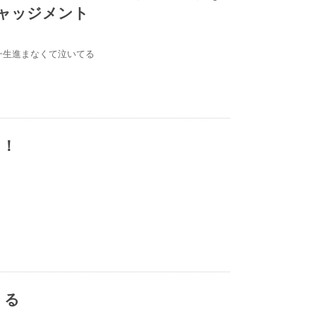
トジャッジメント
が一生進まなくて泣いてる
！！
くる