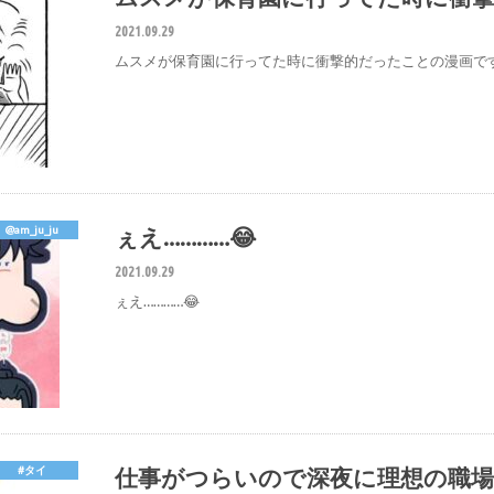
2021.09.29
ムスメが保育園に行ってた時に衝撃的だったことの漫画で
ぇえ…………😂
@am_ju_ju
2021.09.29
ぇえ…………😂
仕事がつらいので深夜に理想の職
#タイ