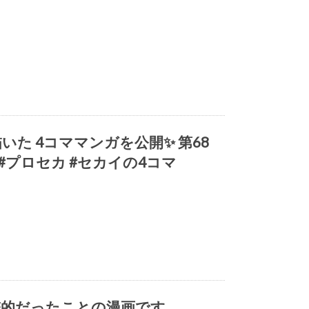
た 4コママンガを公開✨ 第68
 #プロセカ #セカイの4コマ
撃的だったことの漫画です