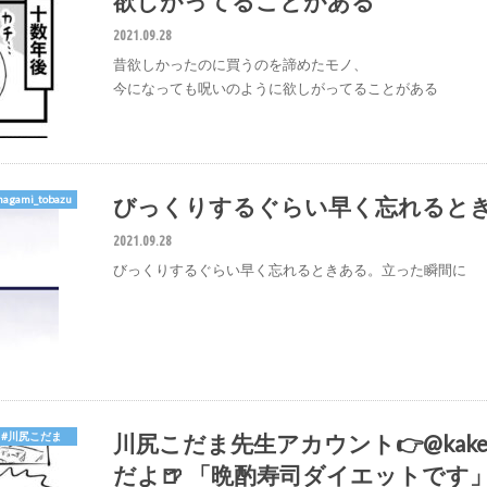
欲しがってることがある
2021.09.28
昔欲しかったのに買うのを諦めたモノ、
今になっても呪いのように欲しがってることがある
びっくりするぐらい早く忘れると
agami_tobazu
2021.09.28
びっくりするぐらい早く忘れるときある。立った瞬間に
川尻こだま先生アカウント👉@kakea
#川尻こだま
だよ🍺 「晩酌寿司ダイエットです