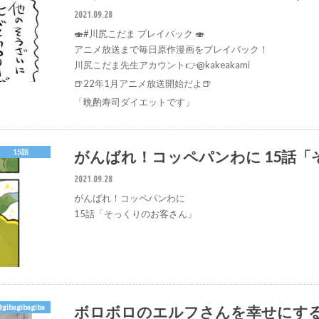
2021.09.28
🍣#川尻こだま プレイバック 🍣
アニメ放送まで毎日原作漫画をプレイバック！
川尻こだま先生アカウント👉@kakeakami
🍺22年1月アニメ放送開始だよ🍺
「晩酌寿司ダイエットです」
がんばれ！コッペパンわに 15話
15話
2021.09.28
がんばれ！コッペパンわに
15話「そっくりのお客さん」
ボロボロのエルフさんを幸せにす
@gibagibagiba