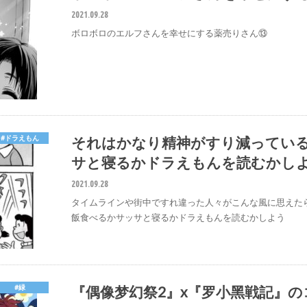
2021.09.28
ボロボロのエルフさんを幸せにする薬売りさん⑬
それはかなり精神がすり減ってい
#ドラえもん
サと寝るかドラえもんを読むかし
2021.09.28
タイムラインや街中ですれ違った人々がこんな風に思えた
飯食べるかサッサと寝るかドラえもんを読むかしよう
『偶像梦幻祭2』x『罗小黑戦記』
#緑