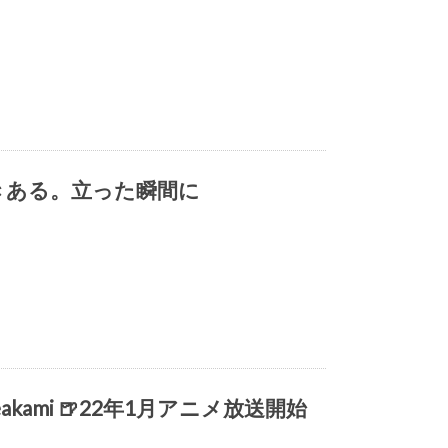
きある。立った瞬間に
kami 🍺22年1月アニメ放送開始
」