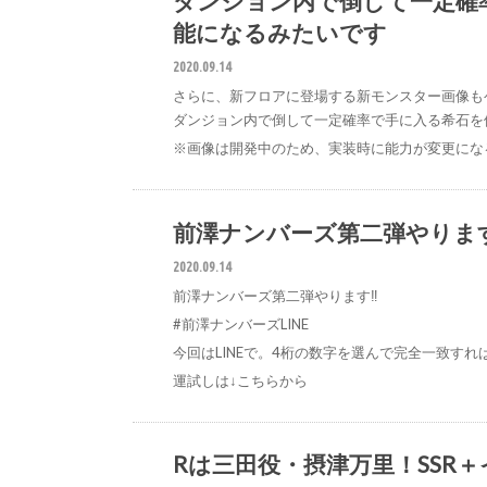
ダンジョン内で倒して一定確
能になるみたいです
2020.09.14
さらに、新フロアに登場する新モンスター画像も
ダンジョン内で倒して一定確率で手に入る希石を
※画像は開発中のため、実装時に能力が変更にな
前澤ナンバーズ第二弾やります‼️
#前澤
2020.09.14
前澤ナンバーズ第二弾やります‼️
#前澤ナンバーズLINE
今回はLINEで。4桁の数字を選んで完全一致すれば
運試しは↓こちらから
Rは三田役・摂津万里！SSR