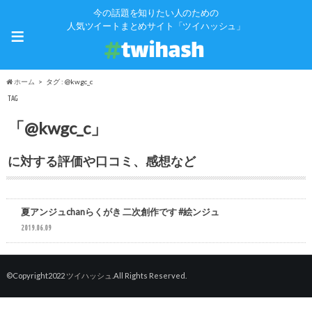
今の話題を知りたい人のための
≡
人気ツイートまとめサイト「ツイハッシュ」
ホーム
タグ : @kwgc_c
TAG
「@kwgc_c」
に対する評価や口コミ、感想など
夏アンジュchanらくがき 二次創作です #絵ンジュ
#絵ンジュ
2019.06.09
©Copyright2022
ツイハッシュ
.All Rights Reserved.