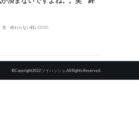
気が済まないですよね。。笑 終
 終わらない戦い✊🏻✊🏻
©Copyright2022
ツイハッシュ
.All Rights Reserved.