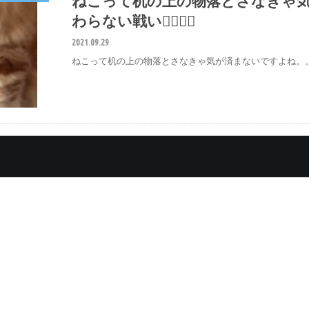
ねこって机の上の物落とさなきゃ
わらない戦い✊🏻✊🏻
2021.09.29
ねこって机の上の物落とさなきゃ気が済まないですよね。。笑