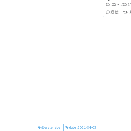
02:03 – 20
返信
@ersteliebe
date_2021-04-03