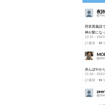
夜詩
@You
同音異義語
神が髪にな
12:25 – 20
返信
MOR
@mm2
赤んぼやか
11:36 – 20
返信
zeer
@zee