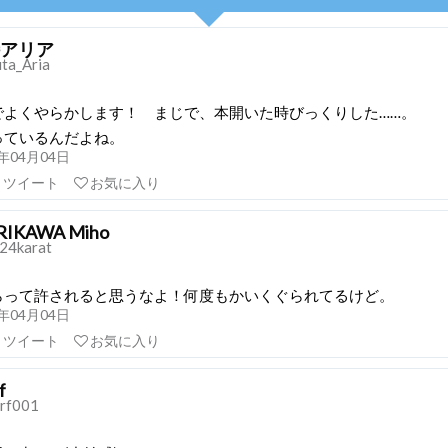
アリア
ta_Aria
でよくやらかします！ まじで、本開いた時びっくりした……。
っているんだよね。
21年04月04日
リツイート
お気に入り
IKAWA Miho
4karat
らって許されると思うなよ！何度もかいくぐられてるけど。
21年04月04日
リツイート
お気に入り
f
rf001