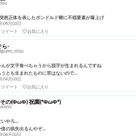
dou
で突然正体を表したボンドルド卿に不穏要素が爆上げ
21年04月03日
リツイート
お気に入り
そら-
gumo_mizu
ゃんが文字食べちゃうから脱字が生まれるんですね
ろうとも生まれたものに罪はないので…
21年04月03日
リツイート
お気に入り
その(ΦωΦ) 祝園(*ΦωΦ*)
usono
ないやろ…
〜億の損失出るんやぞ…
21年04月03日