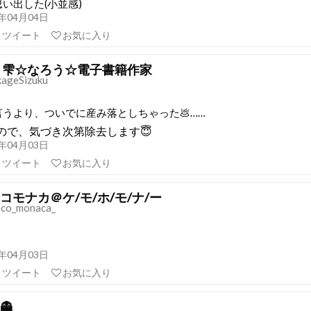
い出した(小並感)
21年04月04日
リツイート
お気に入り
 雫☆なろう☆電子書籍作家
ageSizuku
うより、ついでに産み落としちゃった💩……
ので、気づき次第除去します😇
21年04月03日
リツイート
お気に入り
コモナカ＠ケ/モ/ホ/モ/ナ/ー
co_monaca_
21年04月03日
リツイート
お気に入り
👻