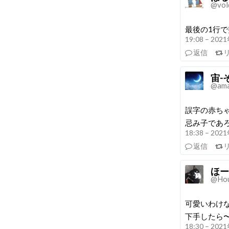
@vol
最後の1行
19:08 – 20
返信
宙-
@ama
誤字の赤ち
忌み子であ
18:38 – 20
返信
ほー
@Ho
可愛いわけ
下手したら
18:30 – 20