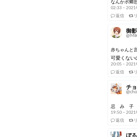
なんかボ卿思
02:33 – 20
返信
御影
@Mik
赤ちゃんと言
可愛くない
20:05 – 20
返信
チョ
@cho
忌 み 子
19:50 – 20
返信
ぼる