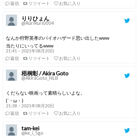
返信
リツイート
お気に入り
りりひょん
@RuriRuri0004
なんか狩野英孝のバイオハザード思い出したwww
当たりにいってるwww
21:41 – 2021年08月20日
返信
リツイート
お気に入り
梧桐彰 / Akira Goto
@AkiraGoto_NLB
くだらない映画って素晴らしいよな。
(´・ω・)
21:38 – 2021年08月20日
返信
リツイート
お気に入り
tam-kei
@ke_i_5go