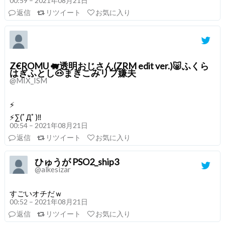
00:59 – 2021年08月21日
返信
リツイート
お気に入り
Z€ROMU 🐖透明おじさん(ZRM edit ver.)🐷ふくら
はぎふとし🐽まきこみリプ嫌夫
@MIX_ISM
⚡️
⚡️∑(ﾟДﾟ)‼️
00:54 – 2021年08月21日
返信
リツイート
お気に入り
ひゅうが PSO2_ship3
@alkesizar
すごいオチだｗ
00:52 – 2021年08月21日
返信
リツイート
お気に入り