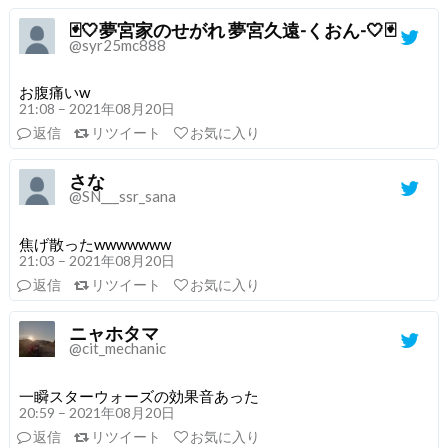
🃏🤍夢宮家のせがれ 夢宮久遠-くおん-🤍🃏
@syr25mc888
お腹痛いw
21:08 – 2021年08月20日
返信
リツイート
お気に入り
さな
@SN___ssr_sana
焦げ散ったwwwwwww
21:03 – 2021年08月20日
返信
リツイート
お気に入り
ニャホタマ
@cit_mechanic
一瞬スターウォーズの効果音あった
20:59 – 2021年08月20日
返信
リツイート
お気に入り