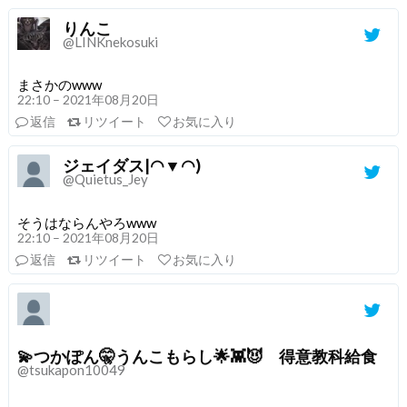
りんこ
@LINKnekosuki
まさかのwww
22:10 – 2021年08月20日
返信
リツイート
お気に入り
ジェイダス|◠▼◠)
@Quietus_Jey
そうはならんやろwww
22:10 – 2021年08月20日
返信
リツイート
お気に入り
💫つかぽん🤫うんこもらし🌟👾😈 得意教科給食
@tsukapon10049