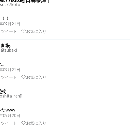
set77koto
！！！
21年09月21日
リツイート
お気に入り
き🎠
atsubaki
な…
21年09月21日
リツイート
お気に入り
蓮弍
shita_renji
たwww
21年09月20日
リツイート
お気に入り