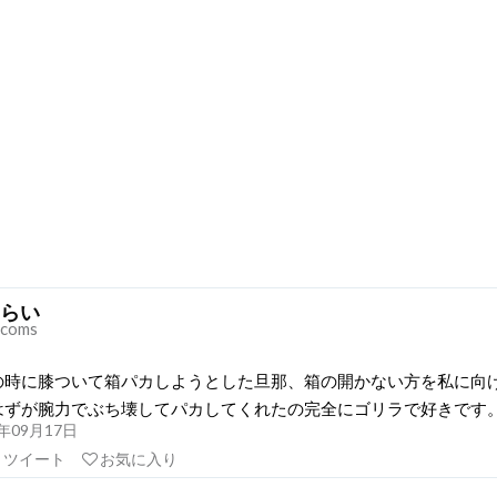
らい
coms
の時に膝ついて箱パカしようとした旦那、箱の開かない方を私に向
はずが腕力でぶち壊してパカしてくれたの完全にゴリラで好きです
21年09月17日
リツイート
お気に入り