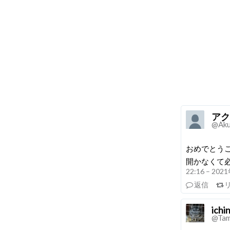
アク
@Ak
おめでとう
開かなくて
22:16 – 20
返信
ichi
@Tam