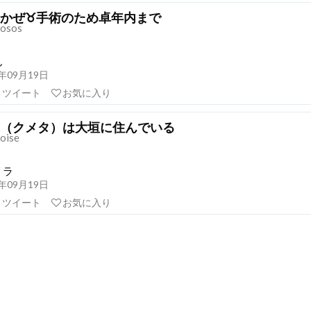
かぜ♉️手術のため卓年内まで
osos
ん
21年09月19日
リツイート
お気に入り
（クメタ）は大垣に住んでいる
oise
リラ
21年09月19日
リツイート
お気に入り