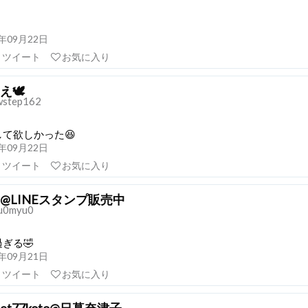
21年09月22日
リツイート
お気に入り
え🕊
step162
て欲しかった😆
21年09月22日
リツイート
お気に入り
@LINEスタンプ販売中
u0myu0
ぎる🤣
21年09月21日
リツイート
お気に入り
set77koto@日暮奈津子