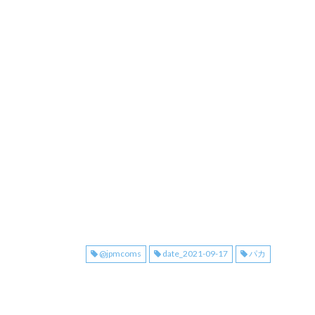
@jpmcoms
date_2021-09-17
パカ