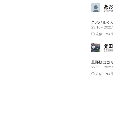
あお
@sya
これベルく
23:10 – 20
返信
粂田
@sun
旦那様はゴ
22:33 – 20
返信