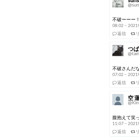
@sun
不破ーーー
08:02 – 20
返信
つば
@tam
不破さんだ
07:02 – 20
返信
空 
@Kino
腹抱えて笑っ
11:07 – 20
返信