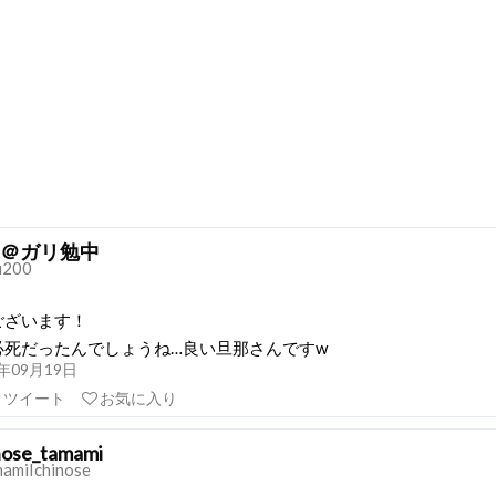
＠ガリ勉中
u200
ございます！
必死だったんでしょうね…良い旦那さんですw
21年09月19日
リツイート
お気に入り
nose_tamami
amiIchinose