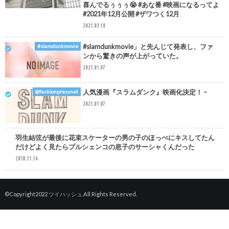
喜んでるぅぅぅ😭 #あな番 #映画になるってよ
#2021年12月公開 #ザワつく12月
2021.03.10
#slamdunkmovie」と先んじて発表し、ファ
#slamdunkmovie
ンから驚きの声が上がっていた。
2021.01.07
人気漫画『スラムダンク』映画化決定！ –
@fashionpressnet
2021.01.07
羽生結弦が最後に花束スケーターの男の子のほっぺにキスしてたん
#羽生結弦
だけどよく見たらプルシェンコの息子のサーシャくんだった
2018.11.16
©Copyright2022
ツイハッシュ
.All Rights Reserved.