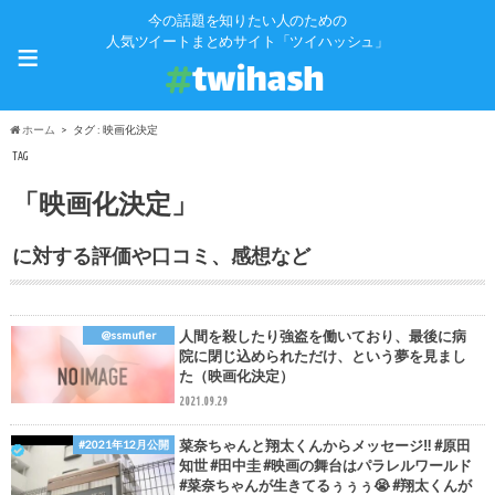
今の話題を知りたい人のための
≡
人気ツイートまとめサイト「ツイハッシュ」
ホーム
タグ : 映画化決定
TAG
「映画化決定」
に対する評価や口コミ、感想など
人間を殺したり強盗を働いており、最後に病
@ssmufler
院に閉じ込められただけ、という夢を見まし
た（映画化決定）
2021.09.29
菜奈ちゃんと翔太くんからメッセージ‼ #原田
#2021年12月公開
知世 #田中圭 #映画の舞台はパラレルワールド
#菜奈ちゃんが生きてるぅぅぅ😭 #翔太くんが