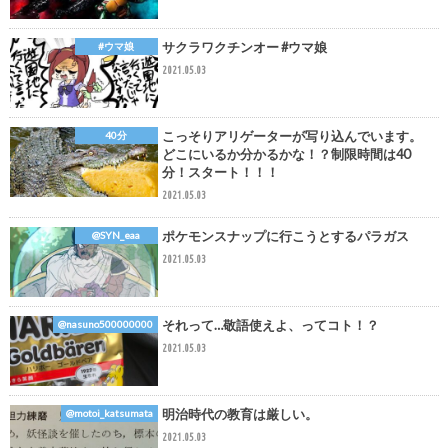
サクラワクチンオー #ウマ娘
#ウマ娘
2021.05.03
こっそりアリゲーターが写り込んでいます。
40分
どこにいるか分かるかな！？制限時間は40
分！スタート！！！
2021.05.03
ポケモンスナップに行こうとするパラガス
@SYN_eaa
2021.05.03
それって…敬語使えよ、ってコト！？
@nasuno500000000
2021.05.03
明治時代の教育は厳しい。
@motoi_katsumata
2021.05.03