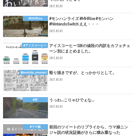
2021.05.03
#モンハンライズ #MHRise #モンハン
#MHRise
#NintendoSwitch ええ・・・
2021.05.03
アイスコーヒー1杯の値段の内訳をカフェチェ
#アイスコーヒー
ーン別にまとめました。
2021.05.03
殴り描きですが、とっかかりとして。
@yoshida_umanari
2021.05.03
うっわ…こりゃひでぇな…
#空
2021.05.03
前回のツイートのリプライから、ウマ娘ニン
#ウマ娘
ジャ説の状況証拠がさらに積み重なった