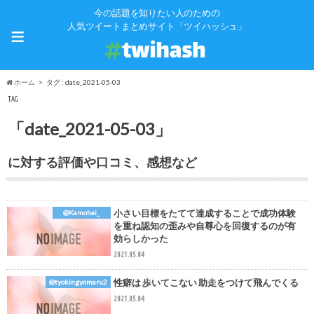
今の話題を知りたい人のための
≡
人気ツイートまとめサイト「ツイハッシュ」
ホーム
タグ : date_2021-05-03
TAG
「date_2021-05-03」
に対する評価や口コミ、感想など
小さい目標をたてて達成することで成功体験
@Kamohai_
を重ね認知の歪みや自尊心を回復するのが有
効らしかった
2021.05.04
性癖は 歩いてこない 助走をつけて飛んでくる
@tyokingyomaru2
2021.05.04