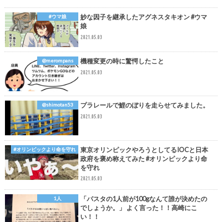
妙な因子を継承したアグネスタキオン #ウマ
#ウマ娘
娘
2021.05.03
機種変更の時に驚愕したこと
@merompans
2021.05.03
プラレールで鯉のぼりを走らせてみました。
@shimotan53
2021.05.03
東京オリンピックやろうとしてるIOCと日本
#オリンピックより命を守れ
政府を褒め称えてみた #オリンピックより命
を守れ
2021.05.03
「パスタの1人前が100gなんて誰が決めたの
1人
でしょうか。」 よく言った！！高崎にこ
い！！