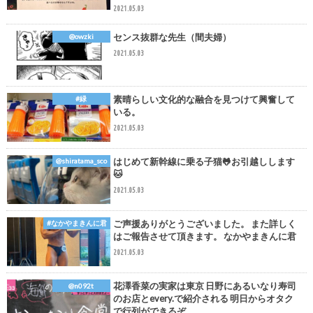
2021.05.03
センス抜群な先生（間夫婦）
@owzki
2021.05.03
素晴らしい文化的な融合を見つけて興奮して
#緑
いる。
2021.05.03
はじめて新幹線に乗る子猫🐸お引越しします
@shiratama_sco
🐱
2021.05.03
ご声援ありがとうございました。 また詳しく
#なかやまきんに君
はご報告させて頂きます。 なかやまきんに君
2021.05.03
花澤香菜の実家は東京 日野にあるいなり寿司
@n092t
のお店とevery.で紹介される 明日からオタク
で行列ができるぞ