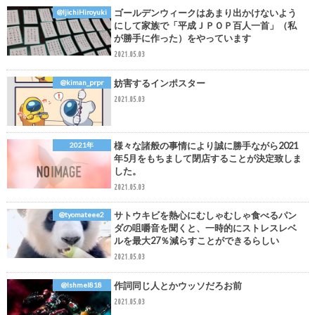
ゴールデンウィークはあまり出かけないよう
@IjichiHiroyuki
にして家族で「平成ＪＰＯＰ百人一首」（私
が勝手に作った）をやっています
2021.05.03
妨害するインポスター
@kiman_prpr
2021.05.03
様々な諸般の事情により誠に勝手ながら2021
2021年
年5月をもちまして閉店することが決定致しま
した。
2021.05.03
サトウキビを熱心にむしゃむしゃ食べるパン
@tyomateee2
ダの咀嚼音を聞くと、一時的にストレスレベ
ルを最大27％減らすことができるらしい
2021.05.03
作詞同じ人とかウッソだろお前
@Ishmel818
2021.05.03