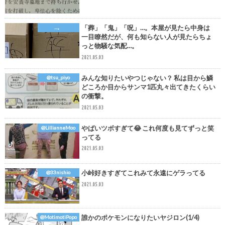
「葬」「鬼」「呪」…。本屋が見たら中身は
...。
一目瞭然だが、何も知らない人が見たらちょ
っと物騒な気配…。
2021.05.03
みんな知りたいやつじゃない？ 私は目から鱗
@tsu_piyo
どころか目からサンマ1匹丸々出てきたくらい
の衝撃。
2021.05.03
やばいツボすぎて😂 これ何度も見てずっと笑
@LillianneMoo
ってる
2021.05.03
小峠好きすぎてこれみて永遠にゲラってる
@33nishio
2021.05.03
誰かのポケモンになりたいヤジロン(1/4)
@MotimotiPopo