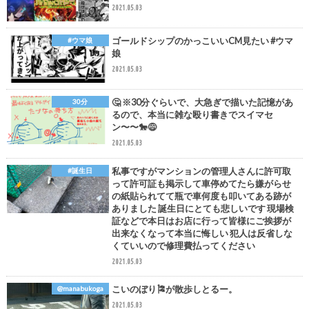
2021.05.03
ゴールドシップのかっこいいCM見たい #ウマ
#ウマ娘
娘
2021.05.03
🤔 ※30分ぐらいで、大急ぎで描いた記憶があ
30分
るので、本当に雑な殴り書きでスイマセ
ン〜〜🐎😅
2021.05.03
私事ですがマンションの管理人さんに許可取
#誕生日
って許可証も掲示して車停めてたら嫌がらせ
の紙貼られてて瓶で車何度も叩いてある跡が
ありました 誕生日にとても悲しいです 現場検
証などで本日はお店に行って皆様にご挨拶が
出来なくなって本当に悔しい 犯人は反省しな
くていいので修理費払ってください
2021.05.03
こいのぼり🎏が散歩しとるー。
@manabukoga
2021.05.03