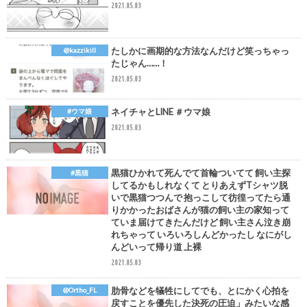
2021.05.03
たしかに画期的な方法なんだけど笑っちゃっ
@kazzikill
たじゃん……！
2021.05.03
ネイチャとLINE ＃ウマ娘
#ウマ娘
2021.05.03
黒猫ひかれて死んでて首輪ついてて 飼い主探
#黒猫
してるかもしれなくて とりあえずTシャツ脱
いで黒猫つつんで 抱っこして彷徨ってたら通
りかかったおばさんが猫の飼い主の家知って
ていま届けてきたんだけど 飼い主さん泣き崩
れちゃって いろいろしんどかったし なにがし
んどいって帰り道 上裸
2021.05.03
肋骨などを犠牲にしてでも、とにかく心拍を
@Ortho_FL
戻すことを優先した決死の圧迫」みたいな感