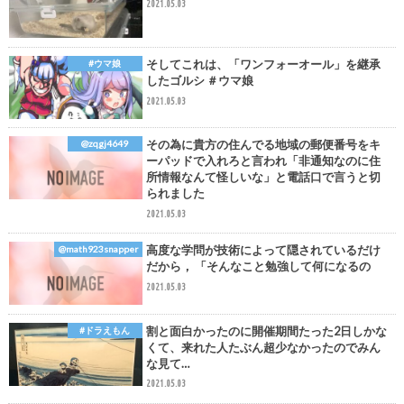
2021.05.03
そしてこれは、「ワンフォーオール」を継承
#ウマ娘
したゴルシ ＃ウマ娘
2021.05.03
その為に貴方の住んでる地域の郵便番号をキ
@zqgj4649
ーパッドで入れろと言われ「非通知なのに住
所情報なんて怪しいな」と電話口で言うと切
られました
2021.05.03
高度な学問が技術によって隠されているだけ
@math923snapper
だから， 「そんなこと勉強して何になるの
2021.05.03
割と面白かったのに開催期間たった2日しかな
#ドラえもん
くて、来れた人たぶん超少なかったのでみん
な見て…
2021.05.03