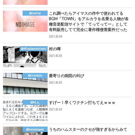
これ調べたらアイマスの作中で使われてる
@ryutsp
BGM「TOWN」をアルカラを名乗る人物が各
種音楽配信サイトで「てってってー」として
有料販売してて完全に著作権侵害案件だった
2021.05.04
村の噂
@45sabanomisoni
2021.05.03
最寄りの病院の叫び
@UraNato
2021.05.03
すげー！早くワクチン打ちてえｗｗｗ
@fd_a_
2021.05.03
うちのハムスターのクセが強すぎるからみて
@tetelabpet