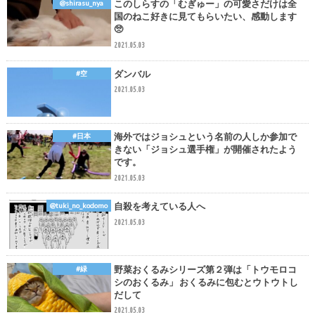
このしらすの「むぎゅー」の可愛さだけは全
@shirasu_nya
国のねこ好きに見てもらいたい、感動します
🥺
2021.05.03
ダンバル
#空
2021.05.03
海外ではジョシュという名前の人しか参加で
#日本
きない「ジョシュ選手権」が開催されたよう
です。
2021.05.03
自殺を考えている人へ
@tuki_no_kodomo
2021.05.03
野菜おくるみシリーズ第２弾は「トウモロコ
#緑
シのおくるみ」 おくるみに包むとウトウトし
だして
2021.05.03