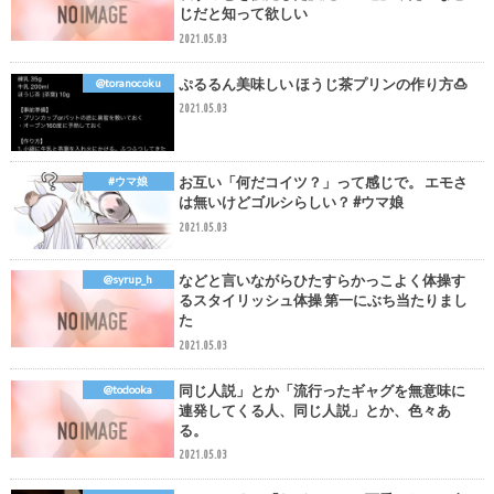
じだと知って欲しい
2021.05.03
ぷるるん美味しい ほうじ茶プリンの作り方🍮
@toranocoku
2021.05.03
お互い「何だコイツ？」って感じで。 エモさ
#ウマ娘
は無いけどゴルシらしい？ #ウマ娘
2021.05.03
などと言いながらひたすらかっこよく体操す
@syrup_h
るスタイリッシュ体操 第一にぶち当たりまし
た
2021.05.03
同じ人説」とか「流行ったギャグを無意味に
@todooka
連発してくる人、同じ人説」とか、色々あ
る。
2021.05.03