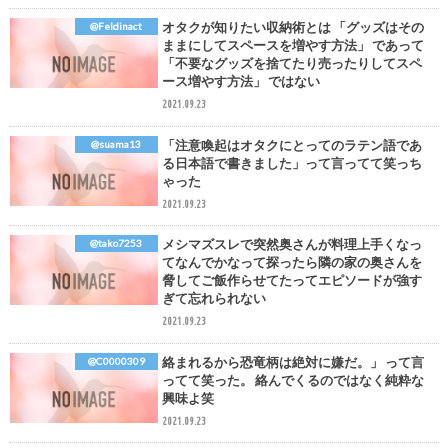
オタクが知りたい収納術とは 「グッズはその
@Feldinact
ままにしてスペースを増やす方法」 であって
「不要なグッズを捨てたり売ったりしてスペ
ース増やす方法」 ではない
2021.09.23
「注意喚起はオタクにとってのラテン語であ
@suama13
る日本語で書きました」って言ってて笑っち
ゃった
2021.09.23
メシマズスレで突然奥さんが料理上手くなっ
@tako7253
てなんでかなって探ったら隣の家の奥さんを
脅してご飯作らせてたってエピソードが強す
ぎて忘れられない
2021.09.23
絡まれるから恐竜柄は絶対に嫌だ。」 って言
@C0000309
ってて笑った。 絡んでくるのではなく純粋な
興味よ笑
2021.09.23