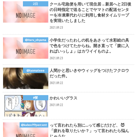
クール宅急便を用いて現住居→新居へと2日後
2日
の日時指定で送ることでヤマトの配送センタ
ーを冷凍庫代わりに利用し食材タイムリープ
を実現いたしました
2021.09.23
小学生だったわしの机をあさって水彩絵の具
@itaru_ohyama
で色をつけてたからね。開き直って「腹に入
ればいっしょ」はカワイイものよ。
2021.09.23
人間かと思いきやウィッグをつけたフクロウ
@tyomateee
だった件。
2021.09.22
かわいいグラス
#髪
2021.09.22
って言われたら別に…って感じだけど、 😈
@kabos99percent
「疲れを取りたいか？」って言われたら悩ん
じゃうな。