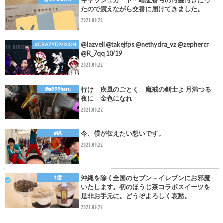
キャッシュカード・暗証番号の付箋付きだっ
たので震えながら交番に届けてきました。
2021.09.22
@lazvell @takejfps @nethydra_vz @zephercr
#CRAZYDIVISION
@R_7qq 10/19
2021.09.22
行け 疾風のごとく 魔戒の剣士よ 月満つる
@a899haru
夜に 金色になれ
2021.09.22
今、僕が伝えたい想いです。
#緑
2021.09.22
沖縄を除く全国のセブン－イレブンにお邪魔
1億
いたします。初のほうじ茶コラボスイーツを
是非お手元に。どうぞよろしく哀愁。
2021.09.22