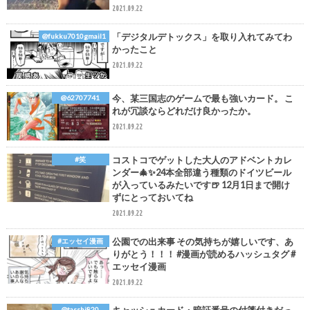
2021.09.22
「デジタルデトックス」を取り入れてみてわ
@fukku7010gmail1
かったこと
2021.09.22
今、某三国志のゲームで最も強いカード。 こ
@62707741
れが冗談ならどれだけ良かったか。
2021.09.22
コストコでゲットした大人のアドベントカレ
#笑
ンダー🎄✨24本全部違う種類のドイツビール
が入っているみたいです🍺 12月1日まで開け
ずにとっておいてね
2021.09.22
公園での出来事 その気持ちが嬉しいです、あ
#エッセイ漫画
りがとう！！！ #漫画が読めるハッシュタグ #
エッセイ漫画
2021.09.22
@tasshi820