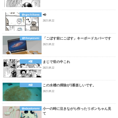
📢
@ngnchiikawa
2021.09.22
「こぼす前にこぼす」キーボードカバーです
@Monyaizumi
2021.09.22
まじで世の中これ
#髪
2021.09.22
この水槽の掃除が1番楽しいです。
#緑
2021.09.22
小一の時に泣きながら作ったリボンちゃん見
@odayakanano
て