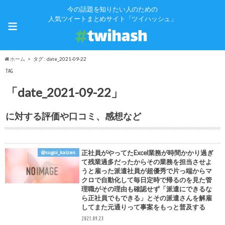
今の話題を知りたい人のための
≡
人気ツイートまとめサイト「ツイハッシュ」
ホーム
タグ : date_2021-09-22
TAG
「date_2021-09-22」
に対する評価や口コミ、感想など
正社員がやってたExcel業務が時間かかり過ぎ
@sugoi_kaizen
て残業過多だったからその業務を担当させよ
うと雇った派遣社員が超優秀で片っ端からマ
クロで自動化して毎日定時で帰るのを見た管
理職がその理由も確認せず「派遣にできるな
ら正社員でもできる」とその派遣さんを解雇
してまた元通りって事案をもっと普及する
2021.09.23