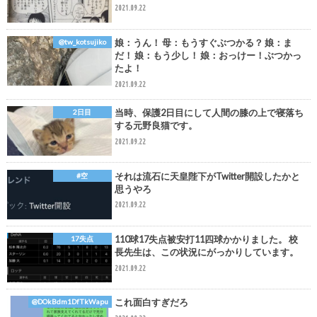
2021.09.22
娘：うん！ 母：もうすぐぶつかる？ 娘：ま
@tw_kotsujiko
だ！ 娘：もう少し！ 娘：おっけー！ぶつかっ
たよ！
2021.09.22
当時、保護2日目にして人間の膝の上で寝落ち
2日目
する元野良猫です。
2021.09.22
それは流石に天皇陛下がTwitter開設したかと
#空
思うやろ
2021.09.22
110球17失点被安打11四球かかりました。 校
17失点
長先生は、この状況にがっかりしています。
2021.09.22
これ面白すぎだろ
@DOkBdm1DfTkWapu