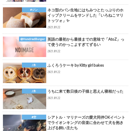
ネコ型のパン生地にはちみつとたっぷりのホ
#ジン
イップクリームをサンドした「いろねこマリ
トッツォ」✨
2021.09.22
英語の最初から最後までの意味で「AtoZ」っ
@HundredBurger
て使うのかっこよすぎてずるい
2021.09.22
ふくろうケーキ by Kitty girl bakes
/木
2021.09.22
うちに来て数日後の子猫と思えん寝相だった
/木
2021.09.22
シアトル・マリナーズの愛犬同伴OKイベント
#空
でライオンキングの音楽に合わせて犬を抱き
上げる飼い主たち