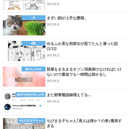
2021.09.22
まずい顔が上手な愛猫 。
/木
2021.09.22
ゆるふわ系な初彼女が思てたんと違った話
#靴
(1/11)
2021.09.22
部屋をまるまるオゾン消臭掛けなければいけ
@sen_wired
ないので最低でも一時間は掛かるし
2021.09.22
また朝青龍語録増えてる…
@MIYABINARI_rx78
2021.09.22
ちびまる子ちゃん｢美人は得か？の巻｣最高す
#ちびまる子ちゃん
ぎる