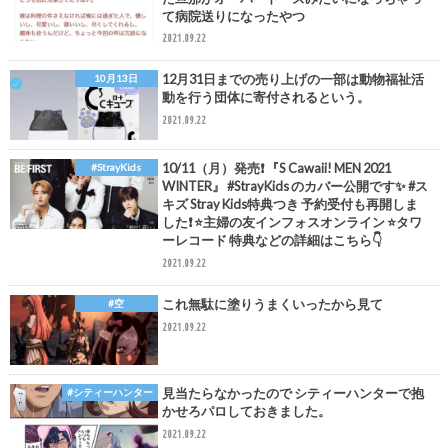
て病院送りになったやつ
2021.09.22
12月31日までの売り上げの一部は動物福祉活
10月13日
動を行う団体に寄付されるという。
2021.09.22
10/11（月）発売❗️ 『S Cawaii! MEN 2021
#StrayKids
WINTER』 #StrayKids のカバー公開です✨ #ス
キズ Stray Kids特典つき 予約受付も再開しま
した❗️ ⭐️主婦の友インフォスオンライン ⭐️タワ
ーレコード 特典などの詳細はこちら👇
2021.09.22
これ無駄に塗りうまくいったから見て
#空
2021.09.22
見当たらなかったので シティーハンターで抱
#シティーハンター
かせろパロしておきました。
2021.09.22