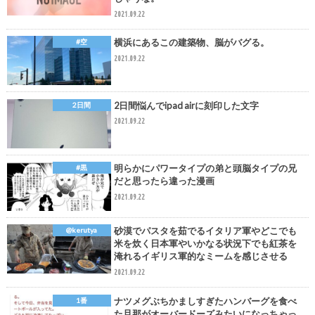
2021.09.22
横浜にあるこの建築物、脳がバグる。
#空
2021.09.22
2日間悩んでipad airに刻印した文字
2日間
2021.09.22
明らかにパワータイプの弟と頭脳タイプの兄
#黒
だと思ったら違った漫画
2021.09.22
砂漠でパスタを茹でるイタリア軍やどこでも
@kerutya
米を炊く日本軍やいかなる状況下でも紅茶を
淹れるイギリス軍的なミームを感じさせる
2021.09.22
ナツメグぶちかましすぎたハンバーグを食べ
1番
た旦那がオーバードーズみたいになっちゃっ