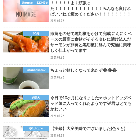
！！！！！よく頑張っ
@nurse___123456
た！！！！！！！！！！！！みんなも良けれ
ばいいねで褒めてください！！！！！！！！
2021.09.22
卵黄をのせて黒胡椒をかけて完成 にんにくベ
30分
ースの最高に食欲がそそるタレに漬け込んだ
サーモンが卵黄と黒胡椒に絡んで究極に美味
しく仕上がってます
2021.09.22
ちょっと欲しくなって来たぞ😂😂😂
@tannokasa2
2021.09.22
今日で10ヶ月になりました✨ ホットドッグベ
#柴犬
ッド気に入ってくれたようです💡 君はとても
かわいい
2021.09.22
【実録】大変美味でございました(色々と)
@8_ho_no
2021.09.22