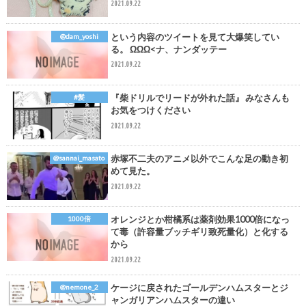
2021.09.22
という内容のツイートを見て大爆笑してい
@dam_yoshi
る。 ΩΩΩ<ナ、ナンダッテー
2021.09.22
『柴ドリルでリードが外れた話』 みなさんも
#髪
お気をつけください
2021.09.22
赤塚不二夫のアニメ以外でこんな足の動き初
@sannai_masato
めて見た。
2021.09.22
オレンジとか柑橘系は薬剤効果1000倍になっ
1000倍
て毒（許容量ブッチギリ致死量化）と化する
から
2021.09.22
ケージに戻されたゴールデンハムスターとジ
@nemone_2
ャンガリアンハムスターの違い