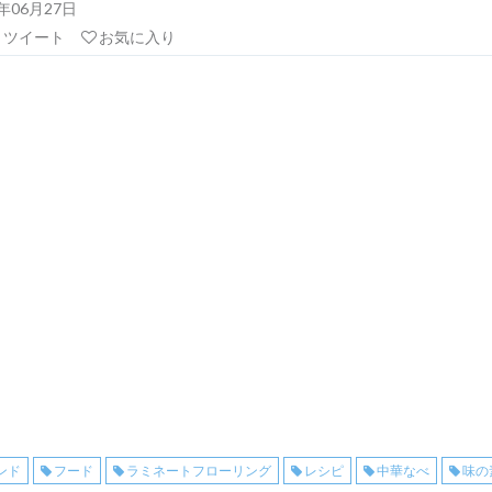
19年06月27日
リツイート
お気に入り
ンド
フード
ラミネートフローリング
レシピ
中華なべ
味の