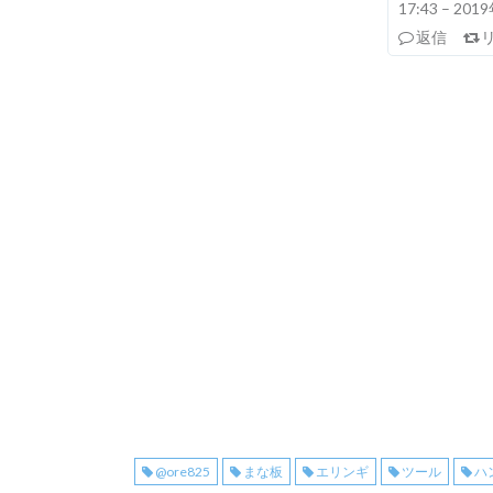
17:43 – 20
返信
@ore825
まな板
エリンギ
ツール
ハ