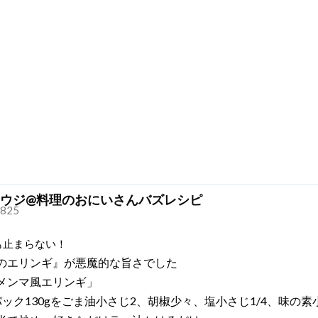
ウジ@料理のおにいさんバズレシピ
825
も止まらない！
のエリンギ』が悪魔的な旨さでした
メンマ風エリンギ」
ック130gをごま油小さじ2、胡椒少々、塩小さじ1/4、味の素小