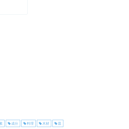
素
成分
料理
木材
皿