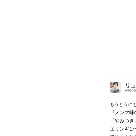
リュ
@ore
もうどうに
『メンマ味
「やみつき
エリンギ1パ