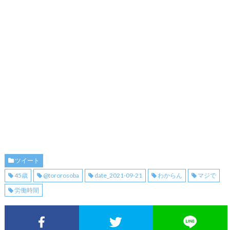
ツイート
45歳
@tororosoba
date_2021-09-21
わからん
マジで
労働時間
Facebookでシェア
Twitterでシェア