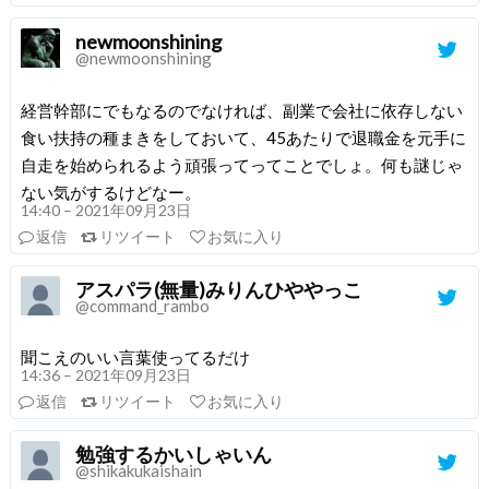
newmoonshining
@newmoonshining
経営幹部にでもなるのでなければ、副業で会社に依存しない
食い扶持の種まきをしておいて、45あたりで退職金を元手に
自走を始められるよう頑張ってってことでしょ。何も謎じゃ
ない気がするけどなー。
14:40 – 2021年09月23日
返信
リツイート
お気に入り
アスパラ(無量)みりんひややっこ
@command_rambo
聞こえのいい言葉使ってるだけ
14:36 – 2021年09月23日
返信
リツイート
お気に入り
勉強するかいしゃいん
@shikakukaishain