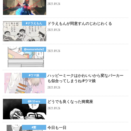
2021.09.26
ドラえもんが同意すんのじわじわくる
#ドラえもん
2021.09.26
@nomorehole2
2021.09.26
ハッピーミークはかわいいから変なパーカー
#ウマ娘
も似合ってしまうね #ウマ娘
2021.09.26
どうでも良くなった猗窩座
@810eru
2021.09.26
今日も一日
#髪