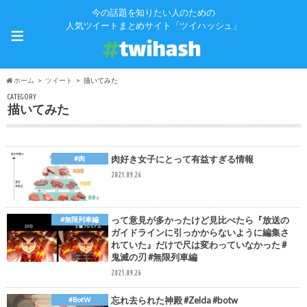
今の話題を知りたい人のための
≡
人気ツイートまとめサイト「ツイハッシュ」
ホーム
ツイート
描いてみた
CATEGORY
描いてみた
肉好き女子にとって有益すぎる情報
#肉
2021.09.26
って意見が多かったけど見比べたら『放送の
#無限列車編
ガイドラインに引っかからないように編集さ
れていた』だけで尺は変わっていなかった #
鬼滅の刃 #無限列車編
2021.09.26
忘れ去られた神殿 #Zelda #botw
#BotW