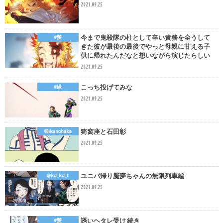
2021.09.25
今まで鬼殺隊の柱として辛い責務を全うして
#髪
きた彼が最後の最後でやっと母親に甘える子
供に帰れたんだなと想いながら演じたらしい
2021.09.25
こっち投げてみな
#緑
2021.09.25
猗窩座と石田彰
@ikanohaka
2021.09.25
ユニバ帰り魘夢ちゃんの無限列車編
@kd_kd_t
2021.09.25
誘いヘタレ受け 続き
#髪