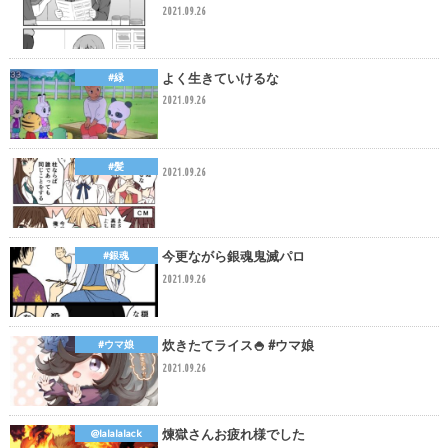
2021.09.26
よく生きていけるな
#緑
2021.09.26
#髪
2021.09.26
今更ながら銀魂鬼滅パロ
#銀魂
2021.09.26
炊きたてライス🍚 #ウマ娘
#ウマ娘
2021.09.26
煉獄さんお疲れ様でした
@lalalalack