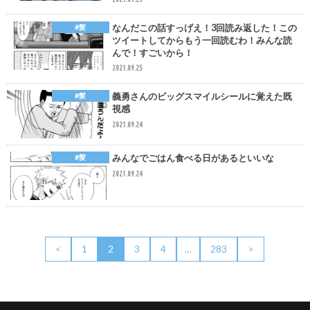
なんだこの話すっげえ！3回読み返した！この
#髪
ツイートしてからもう一回読むわ！みんな読
んで！すごいから！
2021.09.25
義勇さんのビッグスマイルシールに覚えた既
#髪
視感
2021.09.24
みんなでごはん食べる日があるといいな
#髪
2021.09.24
<
1
2
3
4
…
283
>