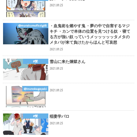
2021.09.25
・血鬼術を燃やす鬼 ・夢の中で自害するマジ
@murakumofkstgt8
キチ ・カンで本体の位置を見つける奴 ・寝て
る方が強い奴 っていうメッッッッッタメタの
メタパが来て負けたからほんと可哀想
2021.09.25
雪山に来た煉獄さん
#髪
2021.09.25
@inunokagayaki
2021.09.25
稲妻学パロ
#髪
2021.09.25