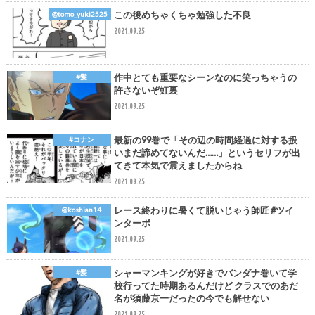
この後めちゃくちゃ勉強した不良
@tomo_yuki2525
2021.09.25
作中とても重要なシーンなのに笑っちゃうの
#髪
許さないぞ虹裏
2021.09.25
最新の99巻で「その辺の時間経過に対する扱
#コナン
いまだ諦めてないんだ……」というセリフが出
てきて本気で震えましたからね
2021.09.25
レース終わりに暑くて脱いじゃう師匠 #ツイ
@koshian14
ンターボ
2021.09.25
シャーマンキングが好きでバンダナ巻いて学
#髪
校行ってた時期あるんだけど クラスでのあだ
名が須藤京一だったの今でも解せない
2021.09.25