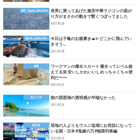
長男に買ってあげた激安中華ラジコンの曲が
@3_Jigen_daisuke
り方がまさかの動きで暫くつぼってました
2021.09.28
今日は子亀のお腹磨き🐢✨ どこかに飛んでい
@mt_seaturtle
きそう…
2021.09.28
ワークマンの撥水スカート 撥水ってレベル超
#笑
えてる笑 安いしかわいいしめっちゃくちゃ便
利だ〜〜
2021.09.27
朝の琵琶湖の透明感が半端なかった
#ビーチ
2021.09.26
現地の人よりもウユニ塩湖にお世話になって
#日本
いる国・日本 #鬼滅の刃 #無限列車編
2021.09.25