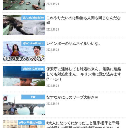
2021.09.20
これやりたいのは動物も人間も同じなんだな
@JunichiroSaito
🦥
2021.09.20
レインボーのサムネイルいいな。
@WinterPonzu
2021.09.20
保安庁に連絡しても対処出来ん、 消防に連絡
@kirin_03spoon
しても対処出来ん、 キリン海に飛び込みます
(*｀･ω･)ゞ
2021.09.20
なすなかにしのワープ大好きｗ
#傘
2021.09.19
#大人になってわかったこと選手権 千と千尋
#千と千尋の神隠し
の神隠しの両親の声が科捜研の女ペアだった