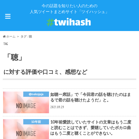
今の話題を知りたい人のための
≡
人気ツイートまとめサイト「ツイハッシュ」
ホーム
タグ : 聴
TAG
「聴」
に対する評価や口コミ、感想など
如聴一席話」で「今回君の話を聴けたのはま
@nekojaja
るで君の話を聴けたようだ」と。
2021.09.29
10年前愛読していたサイトの文章はもう二度
10年前
と読むことはできず、愛聴していたボカロ曲
はもう二度と聴くことができない。